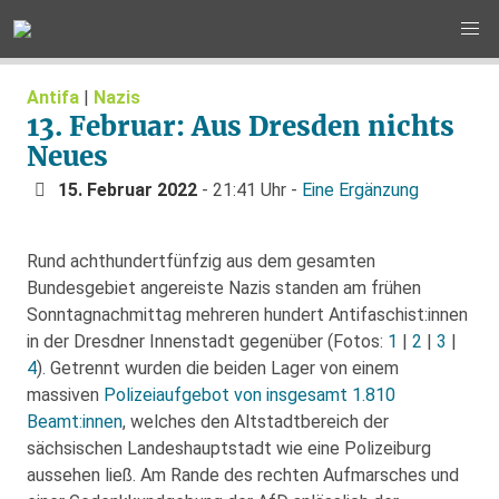
Antifa
|
Nazis
13. Februar: Aus Dresden nichts
Neues
15. Februar 2022
- 21:41 Uhr -
Eine Ergänzung
Rund achthundertfünfzig aus dem gesamten
Bundesgebiet angereiste Nazis standen am frühen
Sonntagnachmittag mehreren hundert Antifaschist:innen
in der Dresdner Innenstadt gegenüber (Fotos:
1
|
2
|
3
|
4
). Getrennt wurden die beiden Lager von einem
massiven
Polizeiaufgebot von insgesamt 1.810
Beamt:innen
, welches den Altstadtbereich der
sächsischen Landeshauptstadt wie eine Polizeiburg
aussehen ließ. Am Rande des rechten Aufmarsches und