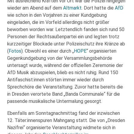
Mit ausreichend Kräften vor Ort war die Polizei hingegen
wieder am Abend auf dem
Altmarkt
. Dort hatte die
AfD
wie schon in den Vorjahren zu einer Kundgebung
eingeladen, die im Vorfeld allerdings nicht größer
beworben worden war. Letztendlich fanden sich rund 50
Personen der Rechtsaußenpartei ein und legten trotz
kurzzeitiger Blockade unter Polizeischutz ihre Kränze ab
(
Fotos
). Obwohl es einer durch „
HOPE
“ organisierten
Gegenkundgebung von der Versammlungsbehörde
untersagt wurde, während der offiziellen Zeremonie der
AfD Musik abzuspielen, blieb es nicht ruhig. Rund 150
Antifaschist:innen störten immer wieder durch
Sprechchöre die Veranstaltung. Zuvor hatte bereits die
in Dresden verortete Band „Banda Communale“ für die
passende musikalische Untermalung gesorgt.
Ebenfalls am Sonntagnachmittag fand der inzwischen
12. Täter:innenspuren Mahngang statt. Die von „Dresden
Nazifrei“ organisierte Veranstaltung widmete sich in