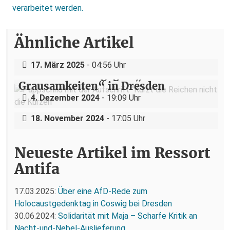
verarbeitet werden.
Über eine AfD-Rede zum
Ähnliche Artikel
Holocaustgedenktag in Coswig bei
Dresden
„Teilhabe ist nicht verhandelbar“–
17. März 2025
- 04:56 Uhr
Demonstration gegen „Liste der
Grausamkeiten“ in Dresden
Nazigruppe sucht (und bekommt)
4. Dezember 2024
- 19:09 Uhr
Stress in der Dresdner Neustadt
18. November 2024
- 17:05 Uhr
Neueste Artikel im Ressort
Antifa
17.03.2025:
Über eine AfD-Rede zum
Holocaustgedenktag in Coswig bei Dresden
30.06.2024:
Solidarität mit Maja – Scharfe Kritik an
Nacht-und-Nebel-Auslieferung