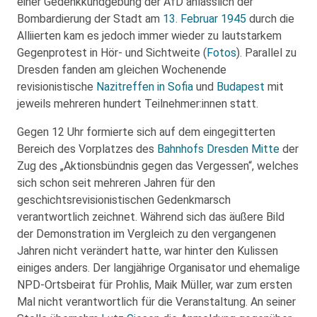
einer Gedenkkundgebung der AfD anlässlich der
Bombardierung der Stadt am
13. Februar 1945
durch die
Alliierten kam es jedoch immer wieder zu lautstarkem
Gegenprotest in Hör- und Sichtweite (
Fotos
). Parallel zu
Dresden fanden am gleichen Wochenende
revisionistische
Nazitreffen in Sofia
und
Budapest
mit
jeweils mehreren hundert Teilnehmer:innen statt.
Gegen 12 Uhr formierte sich auf dem eingegitterten
Bereich des Vorplatzes des
Bahnhofs Dresden Mitte
der
Zug des „Aktionsbündnis gegen das Vergessen“, welches
sich schon seit mehreren Jahren für den
geschichtsrevisionistischen Gedenkmarsch
verantwortlich zeichnet. Während sich das äußere Bild
der Demonstration im Vergleich zu den vergangenen
Jahren nicht verändert hatte, war hinter den Kulissen
einiges anders. Der langjährige Organisator und ehemalige
NPD-Ortsbeirat für Prohlis, Maik Müller, war zum ersten
Mal nicht verantwortlich für die Veranstaltung. An seiner