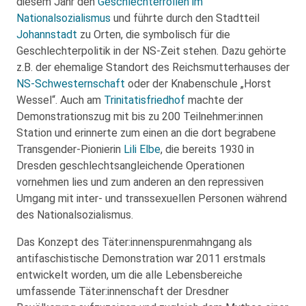
diesem Jahr den
Geschlechterrollen im
Nationalsozialismus
und führte durch den Stadtteil
Johannstadt
zu Orten, die symbolisch für die
Geschlechterpolitik in der NS-Zeit stehen. Dazu gehörte
z.B. der ehemalige Standort des Reichsmutterhauses der
NS-Schwesternschaft
oder der Knabenschule „Horst
Wessel“. Auch am
Trinitatisfriedhof
machte der
Demonstrationszug mit bis zu 200 Teilnehmer:innen
Station und erinnerte zum einen an die dort begrabene
Transgender-Pionierin
Lili Elbe
, die bereits 1930 in
Dresden geschlechtsangleichende Operationen
vornehmen lies und zum anderen an den repressiven
Umgang mit inter- und transsexuellen Personen während
des Nationalsozialismus.
Das Konzept des Täter:innenspurenmahngang als
antifaschistische Demonstration war 2011 erstmals
entwickelt worden, um die alle Lebensbereiche
umfassende Täter:innenschaft der Dresdner