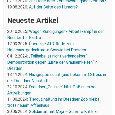
02.11.2020:
Jazztage oder Verschwörungsconvention?
19.08.2020:
Auf der Seite des Humors?
Neueste Artikel
20.10.2025:
Wegen Kündigungen? Arbeitskampf in der
Neustädter Gastro
17.03.2025:
Über eine AfD-Rede zum
Holocaustgedenktag in Coswig bei Dresden
04.12.2024:
„Teilhabe ist nicht verhandelbar“–
Demonstration gegen „Liste der Grausamkeiten“ in
Dresden
18.11.2024:
Nazigruppe sucht (und bekommt) Stress in
der Dresdner Neustadt
22.10.2024:
Dresdner „Cousine“ hilft Pol*innen bei
Abtreibungen
11.08.2024:
Tierqualhaltung im Dresdner Zoo bleibt –
trotz neuem Affenhaus
30.06.2024:
Solidarität mit Maja – Scharfe Kritik an