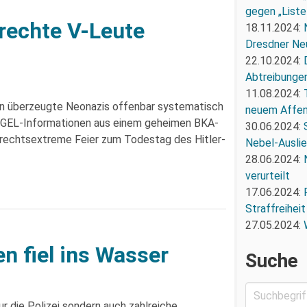
gegen „Liste
rechte V-Leute
18.11.2024:
Dresdner Ne
22.10.2024:
Abtreibunge
11.08.2024:
en überzeugte Neonazis offenbar systematisch
neuem Affe
IEGEL-Informationen aus einem geheimen BKA-
30.06.2024:
 rechtsextreme Feier zum Todestag des Hitler-
Nebel-Ausli
28.06.2024:
verurteilt
17.06.2024:
Straffreiheit
27.05.2024:
n fiel ins Wasser
Suche
r die Polizei sondern auch zahlreiche