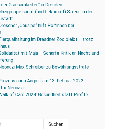
 der Grausamkeiten“ in Dresden
Nazigruppe sucht (und bekommt) Stress in der
ustadt
Dresdner „Cousine“ hilft Pol*innen bei
n
Tierqualhaltung im Dresdner Zoo bleibt – trotz
nhaus
Solidarität mit Maja – Scharfe Kritik an Nacht-und-
eferung
Neonazi Max Schreiber zu Bewährungsstrafe
Prozess nach Angriff am 13. Februar 2022:
 für Neonazi
Walk of Care 2024: Gesundheit statt Profite