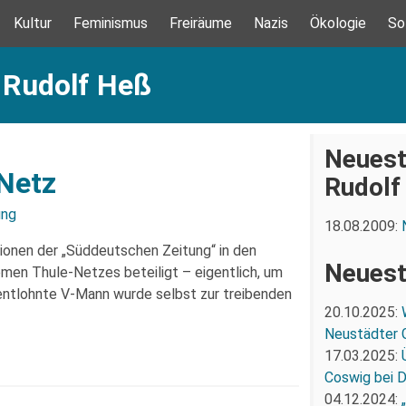
Kultur
Feminismus
Freiräume
Nazis
Ökologie
So
 Rudolf Heß
Neuest
-Netz
Rudolf
ung
18.08.2009:
ionen der „Süddeutschen Zeitung“ in den
Neuest
men Thule-Netzes beteiligt – eigentlich, um
 entlohnte V-Mann wurde selbst zur treibenden
20.10.2025:
Neustädter 
17.03.2025:
Coswig bei 
04.12.2024: