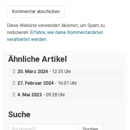
Diese Website verwendet Akismet, um Spam zu
reduzieren.
Erfahre, wie deine Kommentardaten
verarbeitet werden.
Ähnliche Artikel
„Ein Krankenhaus, eine Belegschaft“ –
Das Gewaltmonopol im Kindergarten:
Arbeitskampf am städtischen Klinikum
Landesjugendamt will Kinderladen Conni
20. März 2024
- 12:35 Uhr
e.V. schließen.
27. Februar 2024
- 16:01 Uhr
Pflegenotstand jetzt beheben!
4. Mai 2023
- 09:28 Uhr
Suche