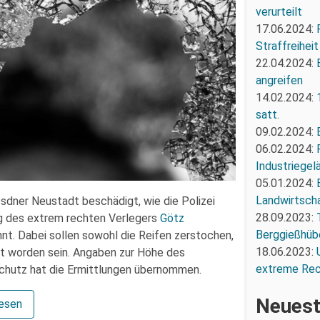
verurteilt
17.06.2024:
Straffreiheit
22.04.2024:
angreifen
14.02.2024:
satt.
09.02.2024:
06.02.2024:
Industriegel
05.01.2024:
Landwirtscha
sdner Neustadt beschädigt, wie die Polizei
28.09.2023:
eug des extrem rechten Verlegers
Götz
Berggießhüb
nt. Dabei sollen sowohl die Reifen zerstochen,
18.06.2023:
ört worden sein. Angaben zur Höhe des
extreme Re
schutz hat die Ermittlungen übernommen.
Neuest
lesen