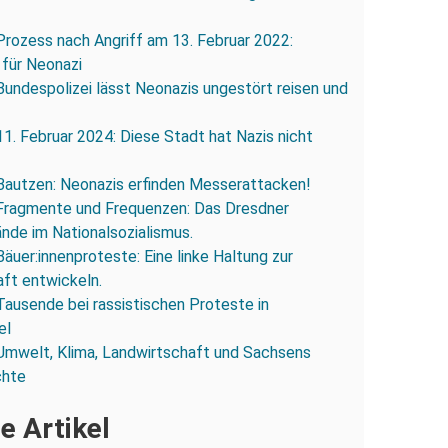
Prozess nach Angriff am 13. Februar 2022:
 für Neonazi
Bundespolizei lässt Neonazis ungestört reisen und
11. Februar 2024: Diese Stadt hat Nazis nicht
Bautzen: Neonazis erfinden Messerattacken!
Fragmente und Frequenzen: Das Dresdner
ände im Nationalsozialismus.
Bäuer:innenproteste: Eine linke Haltung zur
ft entwickeln.
Tausende bei rassistischen Proteste in
el
Umwelt, Klima, Landwirtschaft und Sachsens
chte
e Artikel