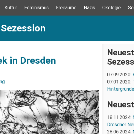
Kultur
Feminismus
Freiräume
Nazis
Ökologie
So
 Sezession
Neuest
ek in Dresden
Sezess
07.09.2020:
ung
07.01.2020:
Hintergründe
Neuest
18.11.2024:
Dresdner Ne
28.06.2024: