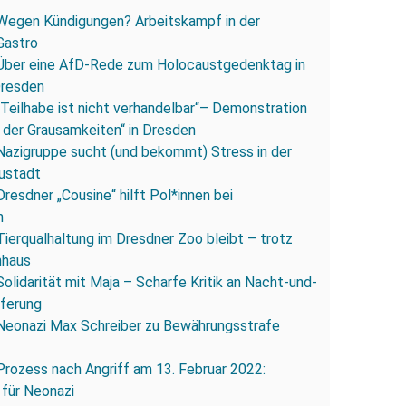
Wegen Kündigungen? Arbeitskampf in der
Gastro
Über eine AfD-Rede zum Holocaustgedenktag in
Dresden
„Teilhabe ist nicht verhandelbar“– Demonstration
 der Grausamkeiten“ in Dresden
Nazigruppe sucht (und bekommt) Stress in der
ustadt
Dresdner „Cousine“ hilft Pol*innen bei
n
Tierqualhaltung im Dresdner Zoo bleibt – trotz
nhaus
Solidarität mit Maja – Scharfe Kritik an Nacht-und-
eferung
Neonazi Max Schreiber zu Bewährungsstrafe
Prozess nach Angriff am 13. Februar 2022:
 für Neonazi