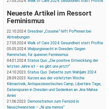
27.05.2024:
Walk of Care 2024: Gesundheit statt Profite
Neueste Artikel im Ressort
Feminismus
22.10.2024:
Dresdner „Cousine“ hilft Pol*innen bei
Abtreibungen
27.05.2024:
Walk of Care 2024: Gesundheit statt Profite
05.05.2024:
Walpurgisnacht in Dresden: Gegen
Rammstein, für queeren Feminismus
04.01.2024:
Status Quo: „Die positive Entwicklung der
letzten Jahre ist – es gibt uns jetzt!“
24.10.2023:
Status Quo: Debatte zum Wahljahr 2024
28.09.2023:
Kurzes aus der vorletzten Woche:
Klimastreik, Antispeziesistisches Camp, Libertäre Tage,
Datenspuren in Dresden und Gedenken an Jina Mahsa
Amini
21.06.2023:
Demonstration zum Femizid in
Neuschwanstein – „Ni una menos“