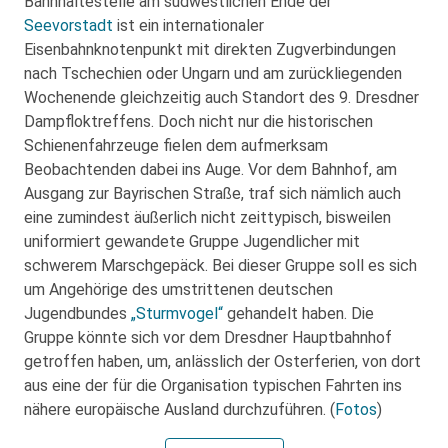
Bahnhaltestelle am südwestlichen Ende der
Seevorstadt
ist ein internationaler
Eisenbahnknotenpunkt mit direkten Zugverbindungen
nach Tschechien oder Ungarn und am zurückliegenden
Wochenende gleichzeitig auch Standort des 9. Dresdner
Dampfloktreffens. Doch nicht nur die historischen
Schienenfahrzeuge fielen dem aufmerksam
Beobachtenden dabei ins Auge. Vor dem Bahnhof, am
Ausgang zur Bayrischen Straße, traf sich nämlich auch
eine zumindest äußerlich nicht zeittypisch, bisweilen
uniformiert gewandete Gruppe Jugendlicher mit
schwerem Marschgepäck. Bei dieser Gruppe soll es sich
um Angehörige des umstrittenen deutschen
Jugendbundes
„Sturmvogel“
gehandelt haben. Die
Gruppe könnte sich vor dem Dresdner Hauptbahnhof
getroffen haben, um, anlässlich der Osterferien, von dort
aus eine der für die Organisation typischen Fahrten ins
nähere europäische Ausland durchzuführen. (
Fotos
)