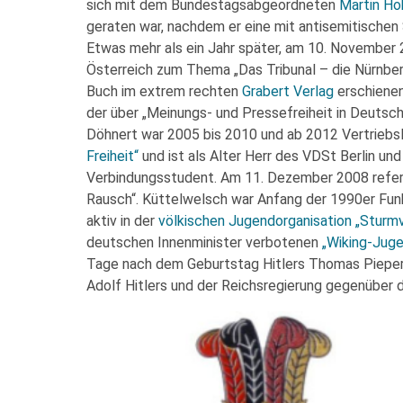
sich mit dem Bundestagsabgeordneten
Martin H
geraten war, nachdem er eine mit antisemitische
Etwas mehr als ein Jahr später, am 10. November
Österreich zum Thema „Das Tribunal – die Nürnber
Buch im extrem rechten
Grabert Verlag
erschiene
der über „Meinungs- und Pressefreiheit in Deutschl
Döhnert war 2005 bis 2010 und ab 2012 Vertriebs
Freiheit“
und ist als Alter Herr des VDSt Berlin und
Verbindungsstudent. Am 11. Dezember 2008 referi
Rausch“. Küttelwelsch war Anfang der 1990er Funk
aktiv in der
völkischen Jugendorganisation „Sturm
deutschen Innenminister verbotenen
„Wiking-Jug
Tage nach dem Geburtstag Hitlers Thomas Pieper
Adolf Hitlers und der Reichsregierung gegenüber 