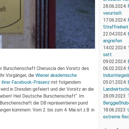
28.06.2024:
verurteilt
17.06.2024:
Straffreiheit
22.04.2024:
angreifen
14.02.2024:
satt.
09.02.2024:
06.02.2024:
 Burschenschaft Cheruscia den Vorsitz des
Industriegel
Ihr Vorgänger, die
Wiener akademische
05.01.2024:
f ihrer Facebook-Präsenz
mit folgendem
Landwirtscha
wird in Dresden gefeiert und der Vorsitz an die
28.09.2023:
eben! Heil Deutsche Burschenschaft“. Im
Berggießhüb
urschenschaft die DB repräsentieren pund
18.06.2023:
ngen kümmern. Vom 2. bis zum 4. Mai ist z.B. in
extreme Re