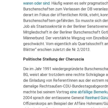
waren oder sind
. Häufig waren es sehr pragmatisch
Burschenschaften zum Verlassen der DB veranlasst
derart im Fokus der öffentlichen Kritik, steht, kon
Burschenschaftern gefährden. So musste sich de
Job als Staatssekretär in der Berliner Senatsverw
Mitgliedschaft in der Berliner Burschenschaft Goth
Männerbund. Der verstärkte Wegzug von Einzelbün
geschwächt. Vom eigentlich als Quartalsschrift 
Blätter“ erschien zuletzt die Nr. 2/2013.
Politische Stellung der Cheruscia
Die im Jahr 1991 wiedergegründete Burschenschaft
BG, weist aber trotzdem eine rechte Schräglage auf
die Einladung von ReferentInnen aus der extrem 
damalige Rechtsaußen-CDU-Bundestagsabgeord
machte bei seinem Vortrag
eine abfällige Bemerk
2004 sprach der entlassene General
Reinhard Gün
Offizierskorps am Beispiel der Affäre Hohmann/Gün