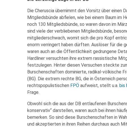
Die Cheruscia übernimmt den Vorsitz über einen D
Mitgliedsbünde abfielen, wie bei einem Baum im He
noch 130 Mitgliedsbünde, so waren davon im März 
sind viele der verbliebenen Mitgliedsbünde, besond
mitgliederschwach, womit sich die pro Kopf entr
enorm verringert haben dürften. Auslöser für die 
waren auch an die Öffentlichkeit gedrungene Deta
Hardliner versuchten ihre extrem rassistische Mitg
festzulegen. Hinter diesen Versuchen steckte zum
Burschenschaften dominierte, radikal-völkische F
(BG). Die extrem rechte BG, die in Österreich per
rechtspopulistischen
FPÖ
aufweist, stellt u.a.
bis
Frage.
Obwohl sich die aus der DB entlaufenen Burschensch
konservativ“ darstellen, waren auch bei ihnen häu
bemerken. So sind diese Burschenschaften in Wahrh
und akzeptierten in ihren Reihen durchaus auch Mi