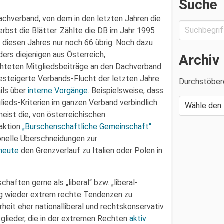
Suche
achverband, von dem in den letzten Jahren die
rbst die Blätter. Zählte die DB im Jahr 1995
diesen Jahres nur noch 66 übrig. Noch dazu
ers diejenigen aus Österreich,
Archiv
ichteten Mitgliedsbeiträge an den Dachverband
gesteigerte Verbands-Flucht der letzten Jahre
Durchstöber
ils über
interne Vorgänge
. Beispielsweise, dass
lieds-Kriterien im ganzen Verband verbindlich
eist die, von österreichischen
raktion
„Burschenschaftliche Gemeinschaft“
sonelle Überschneidungen zur
 heute
den Grenzverlauf zu Italien oder Polen in
aften gerne als „liberal“ bzw. „liberal-
fig wieder extrem rechte Tendenzen zu
eit eher nationalliberal und rechtskonservativ
tglieder, die in der extremen Rechten
aktiv