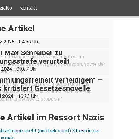
ziales
Kontakt
ine AfD-Rede zum
ustgedenktag in Coswig bei
e Artikel
n
z 2025
- 04:56 Uhr
i Max Schreiber zu
ngsstrafe verurteilt
i 2024
- 09:07 Uhr
mlungsfreiheit verteidigen“ –
 kritisiert Gesetzesnovelle
l 2024
- 16:23 Uhr
e Artikel im Ressort Nazis
Nazigruppe sucht (und bekommt) Stress in der
ustadt