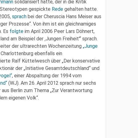
ohmann
solidarisiert hatte, der in die Kritik
n Stereotypen gespickte
Rede
gehalten hatte.
 2005,
sprach
bei der Cheruscia Hans Meiser aus
ger Prozesse“. Von ihm ist ein gleichnamiges
n. Es
folgte
im April 2006 Peer Lars Döhnert,
and am Beispiel der ‚Jungen Freiheit'“ sprach.
leiter der ultrarechten Wochenzeitung
„Junge
 Charlottenburg ebenfalls ein
erte Ralf Küttelwesch über „Der konservative
tionär der „Initiative Gesamtdeutschland“ und
vogel“
, einer Abspaltung der 1994 vom
end“
(WJ). Am 26. April 2012 sprach nur sechs
 aus Berlin zum Thema „Zur Verantwortung
dem eigenen Volk“.