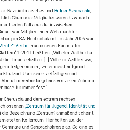
ruar-Nazi-Aufmarsches und
Holger Szymanski
,
hlich Cheruscia-Mitglieder waren bzw. noch
war auf jeden Fall aber der inzwischen
ieser war Mitglied einer Wehrmachts-
Hamburg im SA-Hochschulamt. Im Jahr 2006 war
Mérite“-Verlag
erschienenen Buches. Im
lättern“ 1-2011 heißt es: „Wilhelm Walther hat
 die Treue gehalten. […] Wilhelm Walther war,
n gern teilgenommen, wo er meist aufgrund
nkt stand. Über seine vielfältigen und
 Abend im Verbindungshaus vor vielen Zuhörern
bnisse für immer fest.“
der Cheruscia und dem extrem rechten
schlossenen
„Zentrum für Jugend, Identität und
 die Bezeichnung ‚Zentrum‘ anmaßend scheint,
emieteten Kellerraum. Hier halten u.a. der
 Seminare und Gesprächskreise ab. So ging es