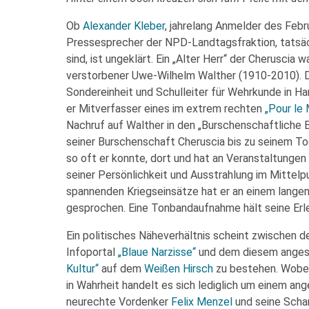
Ob
Alexander Kleber
, jahrelang Anmelder des Feb
Pressesprecher der NPD-Landtagsfraktion, tatsäc
sind, ist ungeklärt. Ein „Alter Herr“ der Cheruscia 
verstorbener Uwe-Wilhelm Walther (1910-2010). D
Sondereinheit und Schulleiter für Wehrkunde in 
er Mitverfasser eines im extrem rechten
„Pour le 
Nachruf auf Walther in den „Burschenschaftliche B
seiner Burschenschaft Cheruscia bis zu seinem Tod
so oft er konnte, dort und hat an Veranstaltunge
seiner Persönlichkeit und Ausstrahlung im Mittelpu
spannenden Kriegseinsätze hat er an einem langen
gesprochen. Eine Tonbandaufnahme hält seine Erle
Ein politisches Näheverhältnis scheint zwischen 
Infoportal
„Blaue Narzisse“
und dem diesem ange
Kultur“
auf dem
Weißen Hirsch
zu bestehen. Wobei
in Wahrheit handelt es sich lediglich um einem ang
neurechte Vordenker
Felix Menzel
und seine Schar