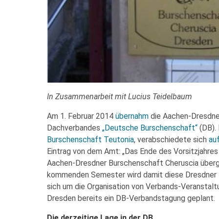
In Zusammenarbeit mit Lucius Teidelbaum
Am 1. Februar 2014
übernahm
die Aachen-Dresdner
Dachverbandes
„Deutsche Burschenschaft“
(DB). 
Burschenschaft Teutonia
, verabschiedete sich
au
Eintrag von dem Amt: „Das Ende des Vorsitzjahres 
Aachen-Dresdner Burschenschaft Cheruscia überg
kommenden Semester wird damit diese Dresdner B
sich um die Organisation von Verbands-Veranstaltu
Dresden bereits ein DB-Verbandstagung geplant.
Die derzeitige Lage in der DB