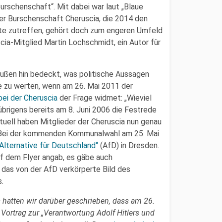
rschenschaft“. Mit dabei war laut „Blaue
ner Burschenschaft Cheruscia, die 2014 den
fte zutreffen, gehört doch zum engeren Umfeld
ia-Mitglied Martin Lochschmidt, ein Autor für
außen hin bedeckt, was politische Aussagen
ge zu werten, wenn am 26. Mai 2011 der
bei der Cheruscia
der Frage widmet: „Wieviel
brigens bereits am 8. Juni 2006 die Festrede
tuell haben Mitglieder der Cheruscia nun genau
 Bei der kommenden Kommunalwahl am 25. Mai
„Alternative für Deutschland“
(AfD) in Dresden.
auf dem Flyer angab, es gäbe auch
n das von der AfD verkörperte Bild des
.
ls hatten wir darüber geschrieben, dass am 26.
Vortrag zur „Verantwortung Adolf Hitlers und