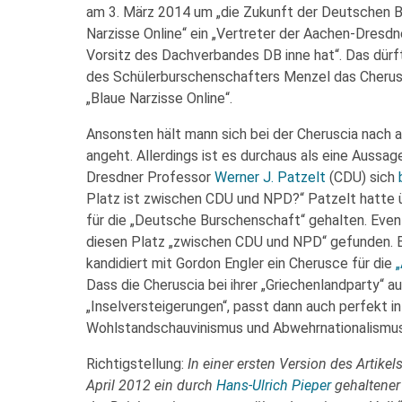
am 3. März 2014 um „die Zukunft der Deutschen Bu
Narzisse Online“ ein „Vertreter der Aachen-Dresd
Vorsitz des Dachverbandes DB inne hat“. Das dür
des Schülerburschenschafters Menzel das Cherusc
„Blaue Narzisse Online“.
Ansonsten hält mann sich bei der Cheruscia nach 
angeht. Allerdings ist es durchaus als eine Aussa
Dresdner Professor
Werner J. Patzelt
(CDU) sich
Platz ist zwischen CDU und NPD?“ Patzelt hatte ü
für die „Deutsche Burschenschaft“ gehalten. Even
diesen Platz „zwischen CDU und NPD“ gefunden.
kandidiert mit Gordon Engler ein Cherusce für die
Dass die Cheruscia bei ihrer „Griechenlandparty“ 
„Inselversteigerungen“, passt dann auch perfekt i
Wohlstandschauvinismus und Abwehrnationalismus
Richtigstellung:
In einer ersten Version des Artike
April 2012 ein durch
Hans-Ulrich Pieper
gehaltener 