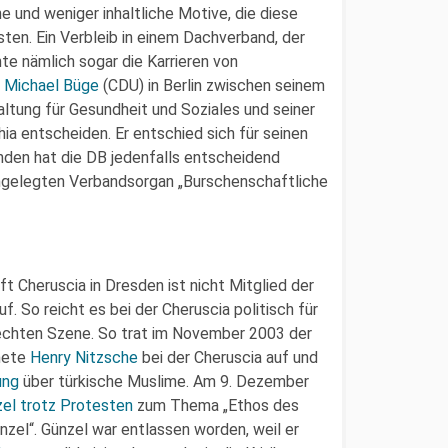
e und weniger inhaltliche Motive, die diese
en. Ein Verbleib in einem Dachverband, der
nte nämlich sogar die Karrieren von
r
Michael Büge
(CDU) in Berlin zwischen seinem
altung für Gesundheit und Soziales und seiner
ia entscheiden. Er entschied sich für seinen
den hat die DB jedenfalls entscheidend
angelegten Verbandsorgan „Burschenschaftliche
 Cheruscia in Dresden ist nicht Mitglied der
. So reicht es bei der Cheruscia politisch für
rechten Szene. So trat im November 2003 der
nete
Henry Nitzsche
bei der Cheruscia auf und
ung
über türkische Muslime. Am 9. Dezember
zel
trotz Protesten
zum Thema „Ethos des
zel“. Günzel war entlassen worden, weil er