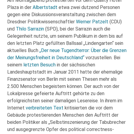
Am Montagabend protestierten vor dem Quality Hotel
Plaza in der
Albertstadt
etwa zwei dutzend Personen
gegen eine Diskussionsveranstaltung zwischen dem
Dresdner Politikwissenschaftler
Werner Patzelt
(CDU)
und
Thilo Sarrazin
(SPD), bei der Sarrazin auch die
Gelegenheit nutzte, um seinem Publikum in dem bis auf
den letzten Platz gefüllten Ballsaal „Lindengarten“ sein
aktuelles Buch
„Der neue Tugendterror: Über die Grenzen
der Meinungsfreiheit in Deutschland“
vorzustellen. Bei
seinem
letzten Besuch
in der sächsischen
Landeshauptstadt im Januar 2011 hatte der ehemalige
Finanzsenator von Berlin mit seinen Thesen mehr als
2.500 Menschen begeistern können. Der auch von der
Lokalpresse gefeierte Auftritt gehörte zu den
erfolgreichsten seiner damaligen Lesereise. In ihrem im
Internet
verbreiteten Text
kritisierten die vor dem
Gebäude protestierenden Menschen den Auftritt der
beiden Politiker als „Selbstinszenierung der Tabubrecher
und ausgegrenzte Opfer des political correctness-