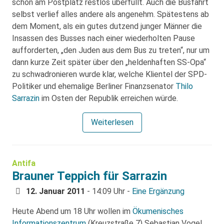
schon am Postplatz restlos überfüllt. Auch die Busfahrt
selbst verlief alles andere als angenehm. Spätestens ab
dem Moment, als ein gutes dutzend junger Männer die
Insassen des Busses nach einer wiederholten Pause
aufforderten, „den Juden aus dem Bus zu treten“, nur um
dann kurze Zeit später über den „heldenhaften SS-Opa“
zu schwadronieren wurde klar, welche Klientel der SPD-
Politiker und ehemalige Berliner Finanzsenator
Thilo
Sarrazin
im Osten der Republik erreichen würde.
Weiterlesen
Antifa
Brauner Teppich für Sarrazin
12. Januar 2011
- 14:09 Uhr -
Eine Ergänzung
Heute Abend um 18 Uhr wollen im
Ökumenisches
Informationszentrum
(Kreuzstraße 7) Sebastian Vogel