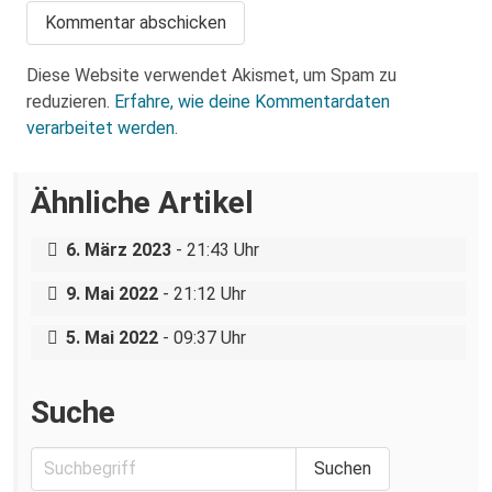
Diese Website verwendet Akismet, um Spam zu
reduzieren.
Erfahre, wie deine Kommentardaten
verarbeitet werden.
Ähnliche Artikel
Neue Aktionswelle der Letzten
„Das ist ein Marathon, kein Sprint“-
Generation in Dresden
Interview mit einer Untergruppe der
6. März 2023
- 21:43 Uhr
Direkthilfe Dresden
Bitte weiterfahren – Antiromaismus in
9. Mai 2022
- 21:12 Uhr
Dresden
5. Mai 2022
- 09:37 Uhr
Suche