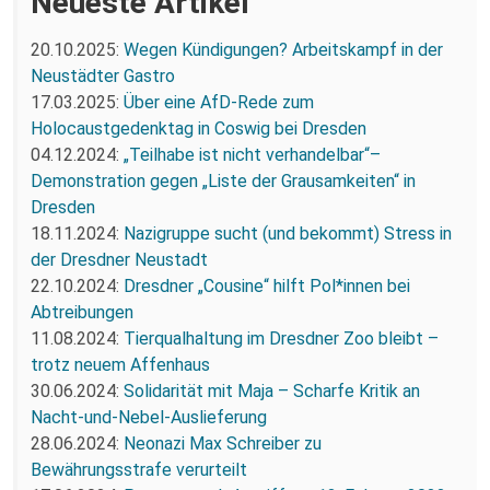
Neueste Artikel
20.10.2025:
Wegen Kündigungen? Arbeitskampf in der
Neustädter Gastro
17.03.2025:
Über eine AfD-Rede zum
Holocaustgedenktag in Coswig bei Dresden
04.12.2024:
„Teilhabe ist nicht verhandelbar“–
Demonstration gegen „Liste der Grausamkeiten“ in
Dresden
18.11.2024:
Nazigruppe sucht (und bekommt) Stress in
der Dresdner Neustadt
22.10.2024:
Dresdner „Cousine“ hilft Pol*innen bei
Abtreibungen
11.08.2024:
Tierqualhaltung im Dresdner Zoo bleibt –
trotz neuem Affenhaus
30.06.2024:
Solidarität mit Maja – Scharfe Kritik an
Nacht-und-Nebel-Auslieferung
28.06.2024:
Neonazi Max Schreiber zu
Bewährungsstrafe verurteilt