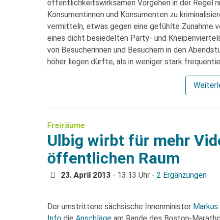
öffentlichkeitswirksamen Vorgehen in der Regel ni
Konsumentinnen und Konsumenten zu kriminalisiere
vermitteln, etwas gegen eine gefühlte Zunahme von 
eines dicht besiedelten Party- und Kneipenviertels
von Besucherinnen und Besuchern in den Abendstu
höher liegen dürfte, als in weniger stark frequentie
Weiter
Freiräume
Ulbig wirbt für mehr V
öffentlichen Raum
23. April 2013
- 13:13 Uhr -
2 Ergänzungen
Der umstrittene sächsische Innenminister
Markus 
Info
die
Anschläge
am Rande des Boston-Maratho