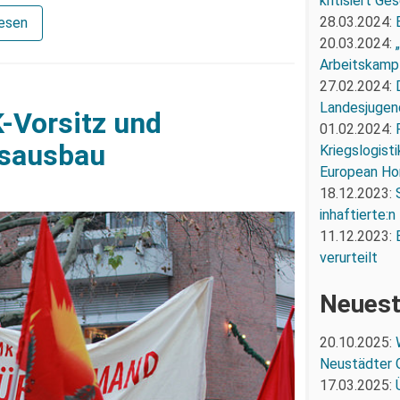
kritisiert G
28.03.2024:
lesen
20.03.2024:
Arbeitskampf
27.02.2024:
Landesjugend
-Vorsitz und
01.02.2024:
gsausbau
Kriegslogist
European Ho
18.12.2023:
inhaftierte:n
11.12.2023:
verurteilt
Neuest
20.10.2025:
Neustädter 
17.03.2025: