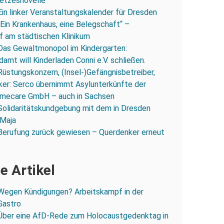
esetzesnovelle
Ein linker Veranstaltungskalender für Dresden
„Ein Krankenhaus, eine Belegschaft“ –
 am städtischen Klinikum
Das Gewaltmonopol im Kindergarten:
amt will Kinderladen Conni e.V. schließen.
Rüstungskonzern, (Insel-)Gefängnisbetreiber,
iker: Serco übernimmt Asylunterkünfte der
mecare GmbH – auch in Sachsen
Solidaritätskundgebung mit dem in Dresden
 Maja
Berufung zurück gewiesen – Querdenker erneut
e Artikel
Wegen Kündigungen? Arbeitskampf in der
Gastro
Über eine AfD-Rede zum Holocaustgedenktag in