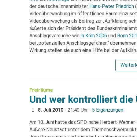
der deutsche Innenminister
Hans-Peter Friedrich
(
Videoüberwachung im öffentlichen Raum einzusetz
Videoüberwachung als Beitrag zur „Aufklärung sch
äußerte sich der Präsident des Bundeskriminalam
Anschlagsversuche wie
in Köln 2006
und
Bonn 20
bei „potenziellen Anschlagsgefahren“ übernehmen
Wirkung stellen sie auch eine Hilfe bei der Aufklär
Weiter
Freiräume
Und wer kontrolliert di
8. Juli 2010
- 21:40 Uhr -
5 Ergänzungen
Am 10. Juni hatte das SPD-nahe Herbert-Wehner-
Äußere Neustadt unter dem Themenschwerpunkt
dem Programm stand zunächst ein Besuch im Revie