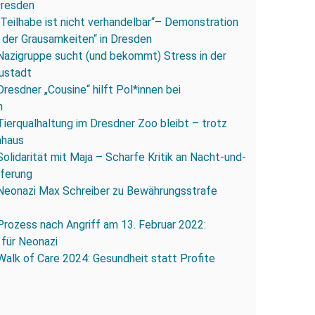
Dresden
„Teilhabe ist nicht verhandelbar“– Demonstration
 der Grausamkeiten“ in Dresden
Nazigruppe sucht (und bekommt) Stress in der
ustadt
Dresdner „Cousine“ hilft Pol*innen bei
n
Tierqualhaltung im Dresdner Zoo bleibt – trotz
nhaus
Solidarität mit Maja – Scharfe Kritik an Nacht-und-
eferung
Neonazi Max Schreiber zu Bewährungsstrafe
Prozess nach Angriff am 13. Februar 2022:
 für Neonazi
Walk of Care 2024: Gesundheit statt Profite