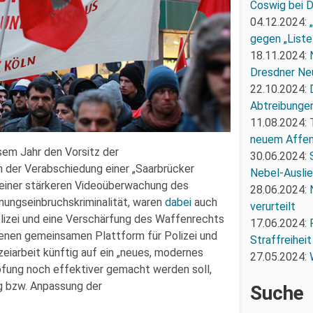
Coswig bei 
04.12.2024:
gegen „Liste
18.11.2024:
Dresdner Ne
22.10.2024:
Abtreibunge
11.08.2024:
neuem Affe
esem Jahr den Vorsitz der
30.06.2024:
der Verabschiedung einer „Saarbrücker
Nebel-Ausli
“, einer stärkeren Videoüberwachung des
28.06.2024:
ungseinbruchskriminalität, waren
dabei
auch
verurteilt
izei und eine Verschärfung des Waffenrechts
17.06.2024:
senen gemeinsamen Plattform für Polizei und
Straffreiheit
eiarbeit künftig auf ein „neues, modernes
27.05.2024:
pfung noch effektiver gemacht werden soll,
g bzw. Anpassung der
Suche