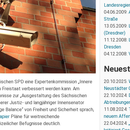
Landesregie
04.06.2009:
Straße
13.05.2009:
(Dresdner)
11.12.2008:
Dresden
04.12.2008:
Neuest
20.10.2025:
sischen SPD eine Expertenkommission „Innere
Neustädter 
 im Freistaat verbessert werden kann. Am
22.10.2024:
nisse zur „Ausgestaltung des Sächsischen
Abtreibunge
herer Justiz- und langjähriger Innensenator
11.08.2024:
e Balance“ von Freiheit und Sicherheit sprach,
neuem Affe
apier
Pläne für weitreichende
22.04.2024:
zeilicher Befugnisse deutlich.