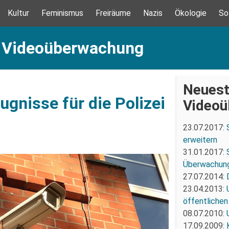
Kultur
Feminismus
Freiräume
Nazis
Ökologie
So
: Videoüberwachung
Neuest
ugnisse für die Polizei
Videoü
23.07.2017:
erweitern
31.01.2017:
Überwachun
27.07.2014:
23.04.2013:
öffentliche
08.07.2010:
17.09.2009: