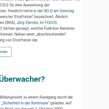
CSU) für eine Ausweitung der
en. Friedrich hatte
in der BILD am Sonntag
werster Straftaten“ bezeichnet. Ähnlich
tes (BKA),
Jörg Ziercke
,
im FOCUS
.
12
hätten gezeigt, welche Funktion Kameras
 können. Neben einer „abschreckenden“
ung von Straftaten dar.
lesen
e Überwacher?
Bildungswerk zu einem Rundgang durch die
:
„Sicherheit in der Kommune“
geladen. Auf
r Nord, wo der seit 1. Oktober 2009