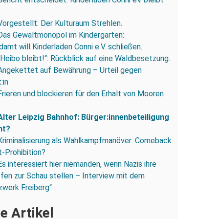
Vorgestellt: Der Kulturaum Strehlen.
Das Gewaltmonopol im Kindergarten:
amt will Kinderladen Conni e.V. schließen.
„Heibo bleibt!“: Rückblick auf eine Waldbesetzung.
Angekettet auf Bewährung – Urteil gegen
:in
Frieren und blockieren für den Erhalt von Mooren
Alter Leipzig Bahnhof: Bürger:innenbeteiligung
ht?
Kriminalisierung als Wahlkampfmanöver: Comeback
-Prohibition?
Es interessiert hier niemanden, wenn Nazis ihre
fen zur Schau stellen – Interview mit dem
zwerk Freiberg“
e Artikel