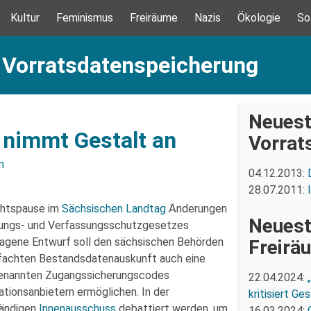
Kultur
Feminismus
Freiräume
Nazis
Ökologie
So
: Vorratsdatenspeicherung
Neuest
nimmt Gestalt an
Vorrat
n
04.12.2013:
28.07.2011:
chtspause im
Sächsischen Landtag
Änderungen
Neuest
lungs- und Verfassungsschutzgesetzes
agene Entwurf soll den sächsischen Behörden
Freirä
nfachten Bestandsdatenauskunft auch eine
enannten Zugangssicherungscodes
22.04.2024:
tionsanbietern ermöglichen. In der
kritisiert G
ändigen
Innenausschuss
debattiert werden, um
16.03.2024: