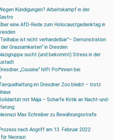
Wegen Kündigungen? Arbeitskampf in der
Gastro
Über eine AfD-Rede zum Holocaustgedenktag in
Dresden
„Teilhabe ist nicht verhandelbar“– Demonstration
 der Grausamkeiten“ in Dresden
Nazigruppe sucht (und bekommt) Stress in der
ustadt
Dresdner „Cousine“ hilft Pol*innen bei
n
Tierqualhaltung im Dresdner Zoo bleibt – trotz
nhaus
Solidarität mit Maja – Scharfe Kritik an Nacht-und-
eferung
Neonazi Max Schreiber zu Bewährungsstrafe
Prozess nach Angriff am 13. Februar 2022:
 für Neonazi