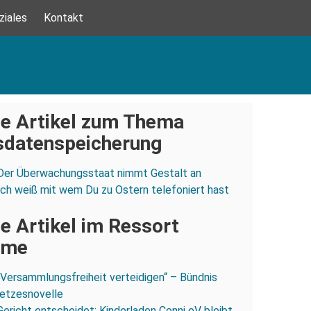
ziales
Kontakt
e Artikel zum Thema
sdatenspeicherung
Der Überwachungsstaat nimmt Gestalt an
Ich weiß mit wem Du zu Ostern telefoniert hast
e Artikel im Ressort
ume
„Versammlungsfreiheit verteidigen“ – Bündnis
esetzesnovelle
Gericht entscheidet: Kinderladen Conni eV bleibt