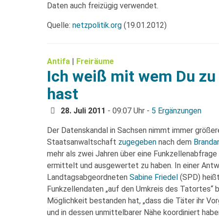
Daten auch freizügig verwendet.
Quelle:
netzpolitik.org
(19.01.2012)
Antifa
|
Freiräume
Ich weiß mit wem Du zu 
hast
28. Juli 2011
- 09:07 Uhr -
5 Ergänzungen
Der Datenskandal in Sachsen nimmt immer größer
Staatsanwaltschaft
zugegeben
nach dem
Branda
mehr als zwei Jahren über eine Funkzellenabfrage
ermittelt und ausgewertet zu haben. In einer Antw
Landtagsabgeordneten
Sabine Friedel
(SPD) heißt
Funkzellendaten „auf den Umkreis des Tatortes“ b
Möglichkeit bestanden hat, „dass die Täter ihr V
und in dessen unmittelbarer Nähe koordiniert hab