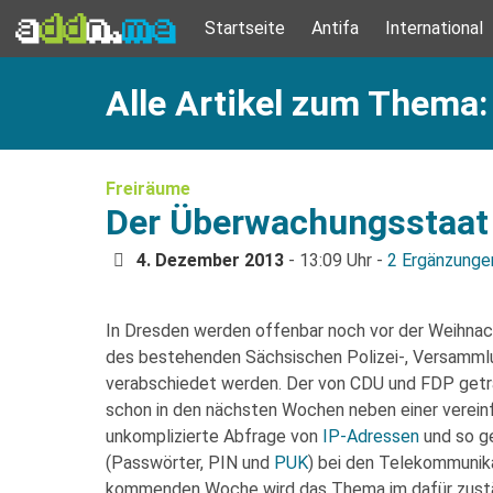
Startseite
Antifa
International
Alle Artikel zum Thema
Freiräume
Der Überwachungsstaat 
4. Dezember 2013
- 13:09 Uhr -
2 Ergänzunge
In Dresden werden offenbar noch vor der Weihna
des bestehenden Sächsischen Polizei-, Versamm
verabschiedet werden. Der von CDU und FDP getr
schon in den nächsten Wochen neben einer verei
unkomplizierte Abfrage von
IP-Adressen
und so g
(Passwörter, PIN und
PUK
) bei den Telekommunika
kommenden Woche wird das Thema im dafür zust