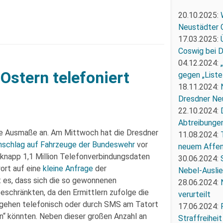
20.10.2025:
Neustädter 
17.03.2025:
Coswig bei 
04.12.2024:
Ostern telefoniert
gegen „Liste
18.11.2024:
Dresdner Ne
22.10.2024:
Abtreibunge
e Ausmaße an. Am Mittwoch hat die Dresdner
11.08.2024:
nschlag auf Fahrzeuge der Bundeswehr
vor
neuem Affe
 knapp 1,1 Million Telefonverbindungsdaten
30.06.2024:
ort auf eine
kleine Anfrage
der
Nebel-Ausli
 es, dass sich die so gewonnenen
28.06.2024:
eschränkten, da den Ermittlern zufolge die
verurteilt
orgehen telefonisch oder durch SMS am Tatort
17.06.2024:
en“ könnten. Neben dieser großen Anzahl an
Straffreiheit