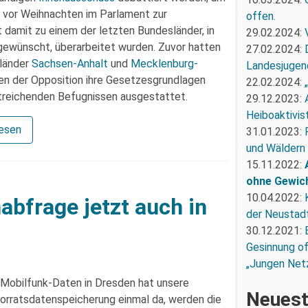
e vor Weihnachten im Parlament zur
offen.
damit zu einem der letzten Bundesländer, in
29.02.2024:
ewünscht, überarbeitet wurden. Zuvor hatten
27.02.2024:
sländer
Sachsen-Anhalt
und
Mecklenburg-
Landesjugend
hen der Opposition ihre Gesetzesgrundlagen
22.02.2024:
itreichenden Befugnissen ausgestattet.
29.12.2023:
Heiboaktivist
lesen
31.01.2023:
und Wäldern
15.11.2022:
ohne Gewic
10.04.2022:
bfrage jetzt auch in
der Neustadt
30.12.2021:
Gesinnung of
„Jungen Net
Mobilfunk-Daten in Dresden hat unsere
Neuest
orratsdatenspeicherung einmal da, werden die