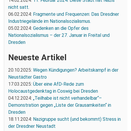
14.02.2024:
11. Februar 2024: Diese Stadt hat Nazis
nicht satt.
06.02.2024:
Fragmente und Frequenzen: Das Dresdner
Industriegelände im Nationalsozialismus.
05.02.2024:
Gedenken an die Opfer des
Nationalsozialismus – der 27. Januar in Freital und
Dresden
Neueste Artikel
20.10.2025:
Wegen Kündigungen? Arbeitskampf in der
Neustädter Gastro
17.03.2025:
Über eine AfD-Rede zum
Holocaustgedenktag in Coswig bei Dresden
04.12.2024:
„Teilhabe ist nicht verhandelbar“–
Demonstration gegen „Liste der Grausamkeiten“ in
Dresden
18.11.2024:
Nazigruppe sucht (und bekommt) Stress in
der Dresdner Neustadt