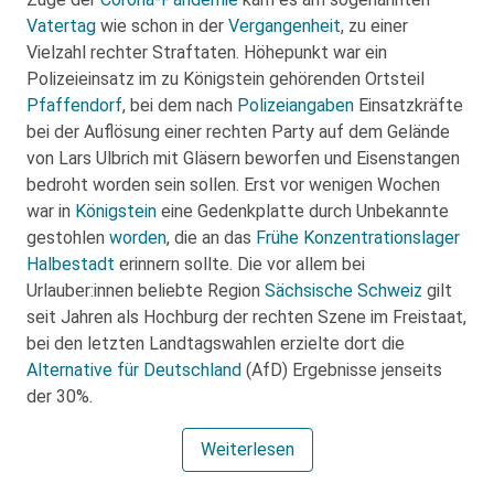
Vatertag
wie schon in der
Vergangenheit
, zu einer
Vielzahl rechter Straftaten. Höhepunkt war ein
Polizeieinsatz im zu Königstein gehörenden Ortsteil
Pfaffendorf
, bei dem nach
Polizeiangaben
Einsatzkräfte
bei der Auflösung einer rechten Party auf dem Gelände
von Lars Ulbrich mit Gläsern beworfen und Eisenstangen
bedroht worden sein sollen. Erst vor wenigen Wochen
war in
Königstein
eine Gedenkplatte durch Unbekannte
gestohlen
worden
, die an das
Frühe Konzentrationslager
Halbestadt
erinnern sollte. Die vor allem bei
Urlauber:innen beliebte Region
Sächsische Schweiz
gilt
seit Jahren als Hochburg der rechten Szene im Freistaat,
bei den letzten Landtagswahlen erzielte dort die
Alternative für Deutschland
(AfD) Ergebnisse jenseits
der 30%.
Weiterlesen