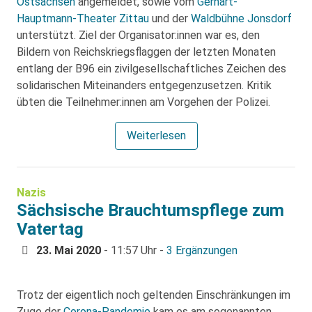
Ostsachsen
angemeldet, sowie vom
Gerhart-
Hauptmann-Theater Zittau
und der
Waldbühne Jonsdorf
unterstützt. Ziel der Organisator:innen war es, den
Bildern von Reichskriegsflaggen der letzten Monaten
entlang der B96 ein zivilgesellschaftliches Zeichen des
solidarischen Miteinanders entgegenzusetzen. Kritik
übten die Teilnehmer:innen am Vorgehen der Polizei.
Weiterlesen
Nazis
Sächsische Brauchtumspflege zum
Vatertag
23. Mai 2020
- 11:57 Uhr -
3 Ergänzungen
Trotz der eigentlich noch geltenden Einschränkungen im
Zuge der
Corona-Pandemie
kam es am sogenannten