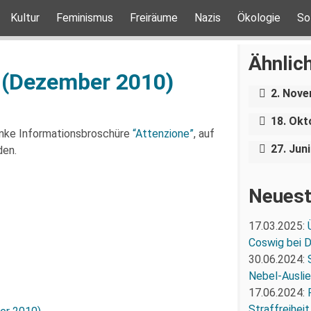
Kultur
Feminismus
Freiräume
Nazis
Ökologie
So
Antifas
Ähnlich
Kontrov
– Dist
 (Dezember 2010)
Neues P
Teilhab
2. Nov
Stirn
Repräs
18. Okt
Bergst
linke Informationsbroschüre
“Attenzione”
, auf
27. Jun
den.
Neuest
17.03.2025:
Coswig bei 
30.06.2024:
Nebel-Ausli
17.06.2024:
Straffreiheit