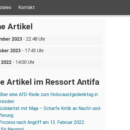
ziales
Kontakt
chistische Bildungsfahrt: Athen
e Artikel
erse Debatten zu sozialer
omo – Thessaloniki
irnaer Bündnis bietet AfD die
e und Geschlechter-
ember 2023
- 22:48 Uhr
entation im Sächsischen
ober 2023
- 17:43 Uhr
eigerbund
i 2022
- 14:00 Uhr
e Artikel im Ressort Antifa
Über eine AfD-Rede zum Holocaustgedenktag in
Dresden
Solidarität mit Maja – Scharfe Kritik an Nacht-und-
eferung
Prozess nach Angriff am 13. Februar 2022:
 für Neonazi