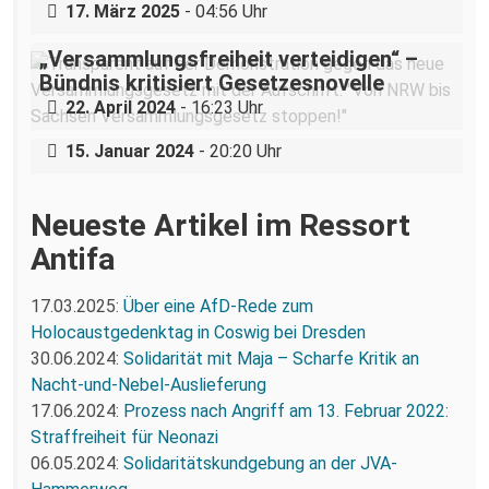
17. März 2025
- 04:56 Uhr
„Versammlungsfreiheit verteidigen“ –
Status quo: Eine Rückschau auf die Idee
Bündnis kritisiert Gesetzesnovelle
#wirstreiken im Landtagswahlkampf
22. April 2024
- 16:23 Uhr
2019
15. Januar 2024
- 20:20 Uhr
Neueste Artikel im Ressort
Antifa
17.03.2025:
Über eine AfD-Rede zum
Holocaustgedenktag in Coswig bei Dresden
30.06.2024:
Solidarität mit Maja – Scharfe Kritik an
Nacht-und-Nebel-Auslieferung
17.06.2024:
Prozess nach Angriff am 13. Februar 2022:
Straffreiheit für Neonazi
06.05.2024:
Solidaritätskundgebung an der JVA-