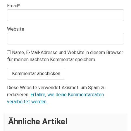
Email
*
Website
Name, E-Mail-Adresse und Website in diesem Browser
für meinen nächsten Kommentar speichern.
Diese Website verwendet Akismet, um Spam zu
reduzieren.
Erfahre, wie deine Kommentardaten
verarbeitet werden.
Über eine AfD-Rede zum
Ähnliche Artikel
Holocaustgedenktag in Coswig bei
Dresden