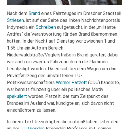
Nach dem
Brand
eines Fahrzeuges im Dresdner Stadtteil
Striesen
, ist auf der Seite des linken Nachrichtenportals
Indymedia ein
Schreiben
aufgetaucht, in der „militante
Antifas“ die Verantwortung für den Brand übernommen
hatten. In der Nacht auf Dienstag war zwischen 1 und
1:55 Uhr ein Auto im Bereich
Niederwaldstraße/Voglerstraße in Brand geraten, dabei
war auch ein zweites Fahrzeug durch die Flammen
beschädigt worden. Da es sich bei dem Wagen um das
Privatfahrzeug des umstrittenen TU-
Politikwissenschaftlers
Werner Patzelt
(CDU) handelte,
war bereits frühzeitig über ein politisches Motiv
spekuliert
worden. Patzelt, der zum Zeitpunkt des
Brandes im Ausland war, kündigte an, sich davon nicht
einschüchtern zu lassen.
In ihrem Text bezichtigten die mutmaßlichen Täter den
an der
TU Dresden
lehrenden Professor, mit „seinen