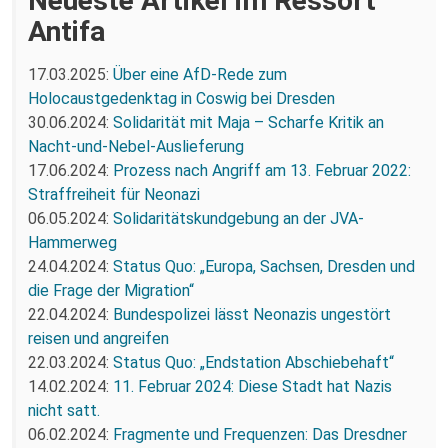
Neueste Artikel im Ressort
Antifa
17.03.2025:
Über eine AfD-Rede zum
Holocaustgedenktag in Coswig bei Dresden
30.06.2024:
Solidarität mit Maja – Scharfe Kritik an
Nacht-und-Nebel-Auslieferung
17.06.2024:
Prozess nach Angriff am 13. Februar 2022:
Straffreiheit für Neonazi
06.05.2024:
Solidaritätskundgebung an der JVA-
Hammerweg
24.04.2024:
Status Quo: „Europa, Sachsen, Dresden und
die Frage der Migration“
22.04.2024:
Bundespolizei lässt Neonazis ungestört
reisen und angreifen
22.03.2024:
Status Quo: „Endstation Abschiebehaft“
14.02.2024:
11. Februar 2024: Diese Stadt hat Nazis
nicht satt.
06.02.2024:
Fragmente und Frequenzen: Das Dresdner