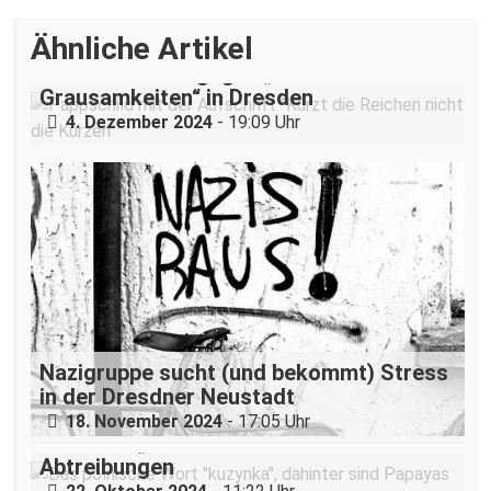
Ähnliche Artikel
„Teilhabe ist nicht verhandelbar“–
Demonstration gegen „Liste der
Grausamkeiten“ in Dresden
4. Dezember 2024
- 19:09 Uhr
Nazigruppe sucht (und bekommt) Stress
in der Dresdner Neustadt
18. November 2024
- 17:05 Uhr
Dresdner „Cousine“ hilft Pol*innen bei
Abtreibungen