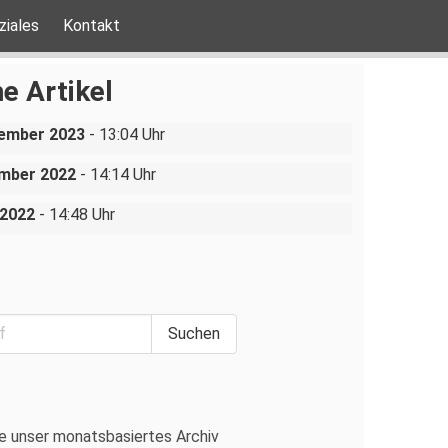
ziales
Kontakt
rchsuchungen gegen
chist:innen in Dresden und
e Artikel
n verboten –
n
ische
A
ktion auf dem Dresdner
ungsgericht erklärt
vember 2023
- 13:04 Uhr
chtsmarkt
gsdurchsuchung für
ember 2022
- 14:14 Uhr
idrig
 2022
- 14:48 Uhr
e unser monatsbasiertes Archiv