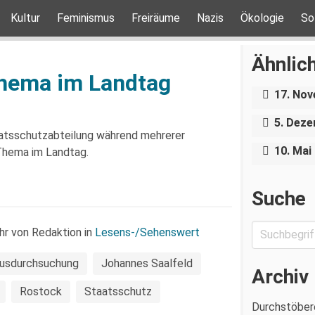
Kultur
Feminismus
Freiräume
Nazis
Ökologie
So
Hausdu
Antifas
Ähnlich
Betrete
Sachse
hema im Landtag
Solidar
Verwalt
17. No
Weihna
Wohnun
5. Dez
rechtsw
atsschutzabteilung während mehrerer
10. Mai
Thema im Landtag.
Suche
hr von Redaktion in
Lesens-/Sehenswert
usdurchsuchung
Johannes Saalfeld
Archiv
Rostock
Staatsschutz
Durchstöber