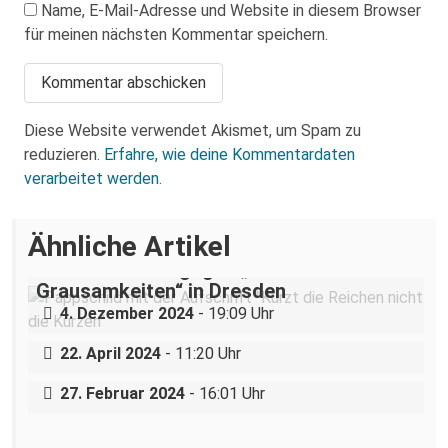
Name, E-Mail-Adresse und Website in diesem Browser
für meinen nächsten Kommentar speichern.
Diese Website verwendet Akismet, um Spam zu
reduzieren.
Erfahre, wie deine Kommentardaten
verarbeitet werden.
Ähnliche Artikel
„Teilhabe ist nicht verhandelbar“–
Demonstration gegen „Liste der
Grausamkeiten“ in Dresden
Bundespolizei lässt Neonazis ungestört
4. Dezember 2024
- 19:09 Uhr
Das Gewaltmonopol im Kindergarten:
reisen und angreifen
Landesjugendamt will Kinderladen Conni
22. April 2024
- 11:20 Uhr
e.V. schließen.
27. Februar 2024
- 16:01 Uhr