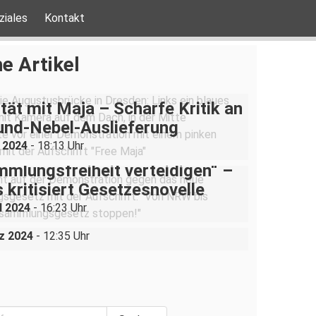
ziales
Kontakt
e Artikel
ität mit Maja – Scharfe Kritik an
und-Nebel-Auslieferung
i 2024
- 18:13 Uhr
mlungsfreiheit verteidigen“ –
 kritisiert Gesetzesnovelle
ankenhaus, eine Belegschaft“ –
l 2024
- 16:23 Uhr
skampf am städtischen Klinikum
z 2024
- 12:35 Uhr