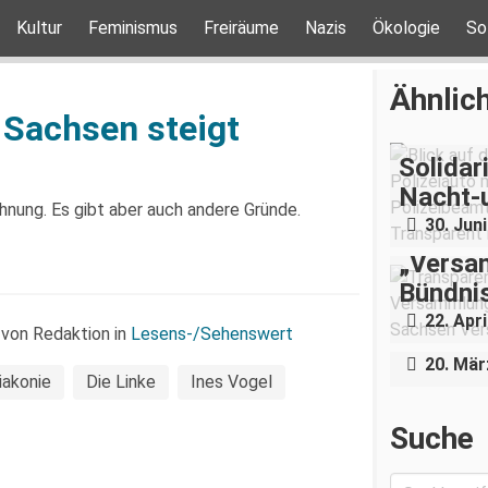
Kultur
Feminismus
Freiräume
Nazis
Ökologie
So
Ähnlich
 Sachsen steigt
Solidar
Nacht-
nung. Es gibt aber auch andere Gründe.
30. Jun
„Versam
Bündnis
„Ein Kr
22. Apri
Arbeit
 von Redaktion in
Lesens-/Sehenswert
20. Mär
iakonie
Die Linke
Ines Vogel
Suche