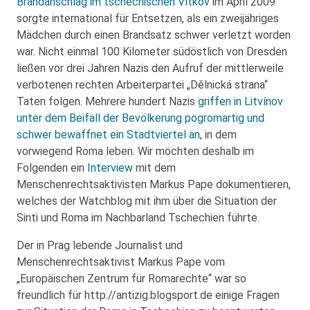
Brandanschlag im tschechischen Vítkov
im April 2009
sorgte international für Entsetzen, als ein zweijähriges
Mädchen durch einen Brandsatz schwer verletzt worden
war. Nicht einmal 100 Kilometer südöstlich von Dresden
ließen vor drei Jahren Nazis den Aufruf der mittlerweile
verbotenen rechten Arbeiterpartei „Dělnická strana“
Taten folgen. Mehrere hundert Nazis
griffen in Litvínov
unter dem Beifall der Bevölkerung pogromartig und
schwer bewaffnet ein Stadtviertel an
, in dem
vorwiegend Roma leben. Wir möchten deshalb im
Folgenden ein
Interview
mit dem
Menschenrechtsaktivisten Markus Pape dokumentieren,
welches der Watchblog mit ihm über die Situation der
Sinti und Roma im Nachbarland Tschechien führte.
Der in Prag lebende Journalist und
Menschenrechtsaktivist Markus Pape vom
„Europäischen Zentrum für Romarechte“ war so
freundlich für http://antizig.blogsport.de einige Fragen