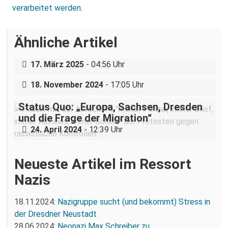
verarbeitet werden.
Über eine AfD-Rede zum
Ähnliche Artikel
Holocaustgedenktag in Coswig bei
Dresden
Nazigruppe sucht (und bekommt) Stress
17. März 2025
- 04:56 Uhr
in der Dresdner Neustadt
18. November 2024
- 17:05 Uhr
Status Quo: „Europa, Sachsen, Dresden
und die Frage der Migration“
24. April 2024
- 12:39 Uhr
Neueste Artikel im Ressort
Nazis
18.11.2024:
Nazigruppe sucht (und bekommt) Stress in
der Dresdner Neustadt
28.06.2024:
Neonazi Max Schreiber zu