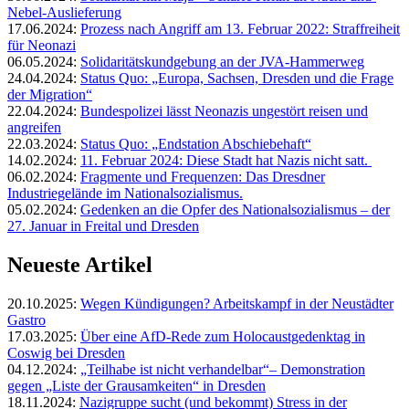
Nebel-Auslieferung
17.06.2024:
Prozess nach Angriff am 13. Februar 2022: Straffreiheit
für Neonazi
06.05.2024:
Solidaritätskundgebung an der JVA-Hammerweg
24.04.2024:
Status Quo: „Europa, Sachsen, Dresden und die Frage
der Migration“
22.04.2024:
Bundespolizei lässt Neonazis ungestört reisen und
angreifen
22.03.2024:
Status Quo: „Endstation Abschiebehaft“
14.02.2024:
11. Februar 2024: Diese Stadt hat Nazis nicht satt.
06.02.2024:
Fragmente und Frequenzen: Das Dresdner
Industriegelände im Nationalsozialismus.
05.02.2024:
Gedenken an die Opfer des Nationalsozialismus – der
27. Januar in Freital und Dresden
Neueste Artikel
20.10.2025:
Wegen Kündigungen? Arbeitskampf in der Neustädter
Gastro
17.03.2025:
Über eine AfD-Rede zum Holocaustgedenktag in
Coswig bei Dresden
04.12.2024:
„Teilhabe ist nicht verhandelbar“– Demonstration
gegen „Liste der Grausamkeiten“ in Dresden
18.11.2024:
Nazigruppe sucht (und bekommt) Stress in der