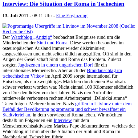
Interview: Die Situation der Roma in Tschechien
13. Juli 2011
- 08:11 Uhr -
Eine Ergänzung
Der
Watchblog „Antizig“
beobachtet Ereignisse rund um die
Minderheiten der
Sinti und Roma
. Diese werden besonders im
osteuropäischen Ausland immer wieder diskriminiert,
ausgeschlossen und nicht selten tätlich angegriffen. Oft sind in den
Augen der Gesellschaft Sinti und Roma das Problem. Zuletzt
sorgten
Jagdszenen in einem ungarischen Dorf
für ein
internationales Medienecho. Aber auch der
Brandanschlag im
tschechischen Vítkov
im April 2009 sorgte international für
Entsetzen, als ein zweijähriges Mädchen durch einen Brandsatz
schwer verletzt worden war. Nicht einmal 100 Kilometer südöstlich
von Dresden ließen vor drei Jahren Nazis den Aufruf der
mittlerweile verbotenen rechten Arbeiterpartei „Dělnická strana“
Taten folgen. Mehrere hundert Nazis
griffen in Litvínov unter dem
Beifall der Bevölkerung pogromartig und schwer bewaffnet ein
Stadtviertel an
, in dem vorwiegend Roma leben. Wir möchten
deshalb im Folgenden ein
Interview
mit dem
Menschenrechtsaktivisten Markus Pape dokumentieren, welches der
Watchblog mit ihm über die Situation der Sinti und Roma im
Nachbarland Tschechien führte.