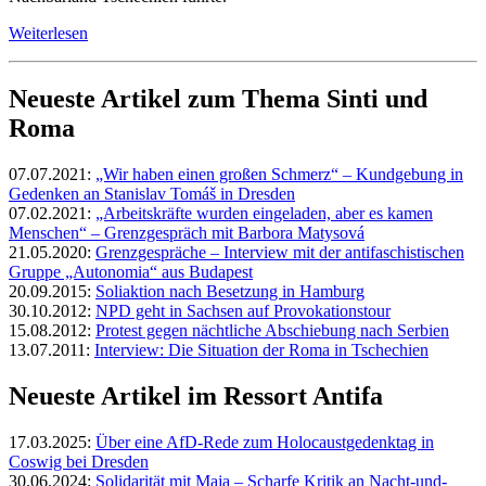
Weiterlesen
Neueste Artikel zum Thema Sinti und
Roma
07.07.2021:
„Wir haben einen großen Schmerz“ – Kundgebung in
Gedenken an Stanislav Tomáš in Dresden
07.02.2021:
„Arbeitskräfte wurden eingeladen, aber es kamen
Menschen“ – Grenzgespräch mit Barbora Matysová
21.05.2020:
Grenzgespräche – Interview mit der antifaschistischen
Gruppe „Autonomia“ aus Budapest
20.09.2015:
Soliaktion nach Besetzung in Hamburg
30.10.2012:
NPD geht in Sachsen auf Provokationstour
15.08.2012:
Protest gegen nächtliche Abschiebung nach Serbien
13.07.2011:
Interview: Die Situation der Roma in Tschechien
Neueste Artikel im Ressort Antifa
17.03.2025:
Über eine AfD-Rede zum Holocaustgedenktag in
Coswig bei Dresden
30.06.2024:
Solidarität mit Maja – Scharfe Kritik an Nacht-und-