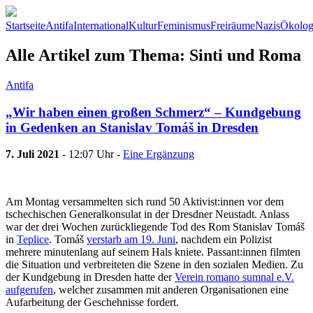
Startseite
Antifa
International
Kultur
Feminismus
Freiräume
Nazis
Ökolog
Alle Artikel zum Thema: Sinti und Roma
Antifa
„Wir haben einen großen Schmerz“ – Kundgebung
in Gedenken an Stanislav Tomáš in Dresden
7. Juli 2021
- 12:07 Uhr -
Eine Ergänzung
Am Montag versammelten sich rund 50 Aktivist:innen vor dem
tschechischen Generalkonsulat in der Dresdner Neustadt. Anlass
war der drei Wochen zurückliegende Tod des Rom Stanislav Tomáš
in
Teplice
. Tomáš
verstarb am 19. Juni
, nachdem ein Polizist
mehrere minutenlang auf seinem Hals kniete. Passant:innen filmten
die Situation und verbreiteten die Szene in den sozialen Medien. Zu
der Kundgebung in Dresden hatte der
Verein romano sumnal e.V.
aufgerufen
, welcher zusammen mit anderen Organisationen eine
Aufarbeitung der Geschehnisse fordert.