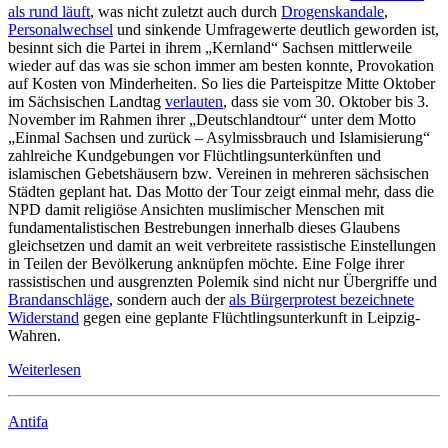
als rund läuft
, was nicht zuletzt auch durch
Drogenskandale
,
Personalwechsel
und sinkende Umfragewerte deutlich geworden ist,
besinnt sich die Partei in ihrem „Kernland“ Sachsen mittlerweile
wieder auf das was sie schon immer am besten konnte, Provokation
auf Kosten von Minderheiten. So lies die Parteispitze Mitte Oktober
im Sächsischen Landtag
verlauten
, dass sie vom 30. Oktober bis 3.
November im Rahmen ihrer „Deutschlandtour“ unter dem Motto
„Einmal Sachsen und zurück – Asylmissbrauch und Islamisierung“
zahlreiche Kundgebungen vor Flüchtlingsunterkünften und
islamischen Gebetshäusern bzw. Vereinen in mehreren sächsischen
Städten geplant hat. Das Motto der Tour zeigt einmal mehr, dass die
NPD damit religiöse Ansichten muslimischer Menschen mit
fundamentalistischen Bestrebungen innerhalb dieses Glaubens
gleichsetzen und damit an weit verbreitete rassistische Einstellungen
in Teilen der Bevölkerung anknüpfen möchte. Eine Folge ihrer
rassistischen und ausgrenzten Polemik sind nicht nur Übergriffe und
Brandanschläge
, sondern auch der
als Bürgerprotest bezeichnete
Widerstand
gegen eine geplante Flüchtlingsunterkunft in Leipzig-
Wahren.
Weiterlesen
Antifa