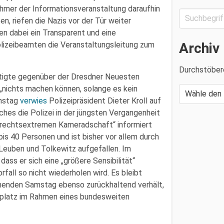
ehmer der Informationsveranstaltung daraufhin
n, riefen die Nazis vor der Tür weiter
en dabei ein Transparent und eine
Archiv
Polizeibeamten die Veranstaltungsleitung zum
Durchstöber
tigte gegenüber der Dresdner Neuesten
 „nichts machen können, solange es kein
enstag
verwies
Polizeipräsident Dieter Kroll auf
lches die Polizei in der jüngsten Vergangenheit
ch rechtsextremen Kameradschaft“ informiert
s 40 Personen und ist bisher vor allem durch
Leuben und Tolkewitz aufgefallen. Im
ss er sich eine „größere Sensibilität“
fall so nicht wiederholen wird. Es bleibt
menden Samstag ebenso zurückhaltend verhält,
nplatz im Rahmen eines bundesweiten