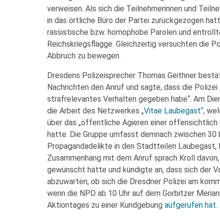
verweisen. Als sich die Teilnehmerinnen und Teiln
in das örtliche Büro der Partei zurückgezogen hatte
rassistische bzw. homophobe Parolen und entrollt
Reichskriegsflagge. Gleichzeitig versuchten die 
Abbruch zu bewegen.
Dresdens Polizeisprecher Thomas Geithner bestä
Nachrichten den Anruf und sagte, dass die Polizei
strafrelevantes Verhalten gegeben habe“. Am Di
die Arbeit des Netzwerkes
„Vitae Laubegast“
, we
über das „öffentliche Agieren einer offensichtli
hatte. Die Gruppe umfasst demnach zwischen 30 bi
Propagandadelikte in den Stadtteilen Laubegast, 
Zusammenhang mit dem Anruf sprach Kroll davon, da
gewünscht hätte und kündigte an, dass sich der Vor
abzuwarten, ob sich die Dresdner Polizei am kom
wenn die NPD ab 10 Uhr auf dem Gorbitzer Meria
Aktiontages zu einer Kundgebung
aufgerufen hat
.