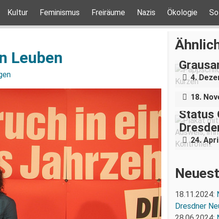
Kultur
Feminismus
Freiräume
Nazis
Ökologie
So
„Teilha
Ähnlich
Demonst
in Leuben
Grausa
Nazigr
gen
4. Dez
Stress 
18. No
Status 
Dresden
24. Apri
Neuest
18.11.2024:
Dresdner Ne
28.06.2024: