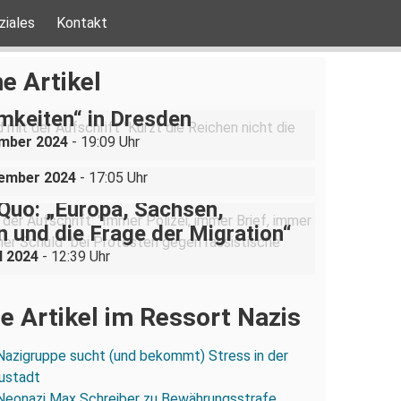
ziales
Kontakt
be ist nicht verhandelbar“–
e Artikel
ration gegen „Liste der
mkeiten“ in Dresden
uppe sucht (und bekommt)
ember 2024
- 19:09 Uhr
in der Dresdner Neustadt
vember 2024
- 17:05 Uhr
Quo: „Europa, Sachsen,
 und die Frage der Migration“
l 2024
- 12:39 Uhr
e Artikel im Ressort Nazis
Nazigruppe sucht (und bekommt) Stress in der
ustadt
Neonazi Max Schreiber zu Bewährungsstrafe