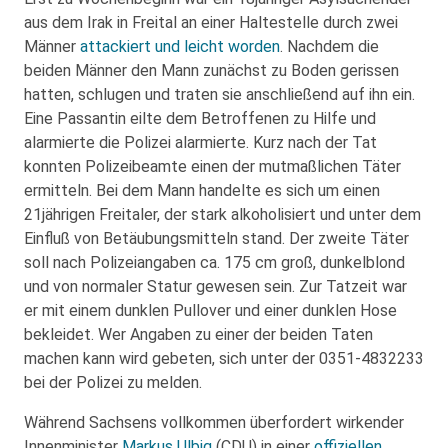
aus dem Irak in Freital an einer Haltestelle durch zwei
Männer
attackiert und leicht worden
. Nachdem die
beiden Männer den Mann zunächst zu Boden gerissen
hatten, schlugen und traten sie anschließend auf ihn ein.
Eine Passantin eilte dem Betroffenen zu Hilfe und
alarmierte die Polizei alarmierte. Kurz nach der Tat
konnten Polizeibeamte einen der mutmaßlichen Täter
ermitteln. Bei dem Mann handelte es sich um einen
21jährigen Freitaler, der stark alkoholisiert und unter dem
Einfluß von Betäubungsmitteln stand. Der zweite Täter
soll nach Polizeiangaben ca. 175 cm groß, dunkelblond
und von normaler Statur gewesen sein. Zur Tatzeit war
er mit einem dunklen Pullover und einer dunklen Hose
bekleidet. Wer Angaben zu einer der beiden Taten
machen kann wird gebeten, sich unter der 0351-4832233
bei der Polizei zu melden.
Während Sachsens vollkommen überfordert wirkender
Innenminister
Markus Ulbig
(CDU) in einer
offiziellen