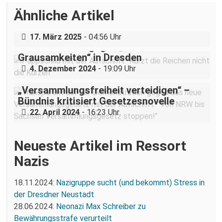
Über eine AfD-Rede zum
Ähnliche Artikel
Holocaustgedenktag in Coswig bei
Dresden
„Teilhabe ist nicht verhandelbar“–
17. März 2025
- 04:56 Uhr
Demonstration gegen „Liste der
Grausamkeiten“ in Dresden
4. Dezember 2024
- 19:09 Uhr
„Versammlungsfreiheit verteidigen“ –
Bündnis kritisiert Gesetzesnovelle
22. April 2024
- 16:23 Uhr
Neueste Artikel im Ressort
Nazis
18.11.2024:
Nazigruppe sucht (und bekommt) Stress in
der Dresdner Neustadt
28.06.2024:
Neonazi Max Schreiber zu
Bewährungsstrafe verurteilt