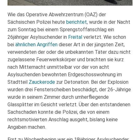
Wie das Operative Abwehrzentrum (OAZ) der
Sächsischen Polizei heute
berichtet
, wurde in der Nacht
zum Sonntag bei einem Sprengstoffanschlag ein
26jähriger Asylsuchender in
Freital
verletzt. Wie schon
bei
ähnlichen Angriffen
dieser Art in der jüngsten Zeit,
verwendeten der oder die unbekannten Täter dazu nicht
zugelassene Feuerwerkskörper und brachten sie kurz
nach Mitternacht unmittelbar vor der von acht
Asylsuchenden bewohnten Erdgeschosswohnung im
Stadtteil
Zauckerode
zur Detonation. Bei der Explosion
wurden drei Fensterscheiben beschädigt, der 26-Jährige
wurde in seinem Zimmer durch umherfliegende
Glassplitter im Gesicht verletzt. Über den entstandenen
Sachschaden konnte die Polizei, die von einem
rechtsmotivierten Anschlag ausgeht, bislang keine
Angaben machen.
Erst zu Wochenbeginn war ein 18jähriger Asylsuchender