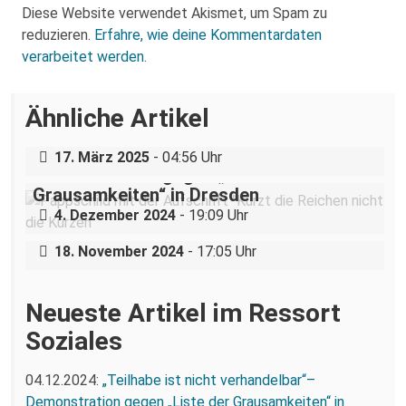
Diese Website verwendet Akismet, um Spam zu
reduzieren.
Erfahre, wie deine Kommentardaten
verarbeitet werden.
Über eine AfD-Rede zum
Ähnliche Artikel
Holocaustgedenktag in Coswig bei
Dresden
„Teilhabe ist nicht verhandelbar“–
17. März 2025
- 04:56 Uhr
Demonstration gegen „Liste der
Grausamkeiten“ in Dresden
Nazigruppe sucht (und bekommt) Stress
4. Dezember 2024
- 19:09 Uhr
in der Dresdner Neustadt
18. November 2024
- 17:05 Uhr
Neueste Artikel im Ressort
Soziales
04.12.2024:
„Teilhabe ist nicht verhandelbar“–
Demonstration gegen „Liste der Grausamkeiten“ in