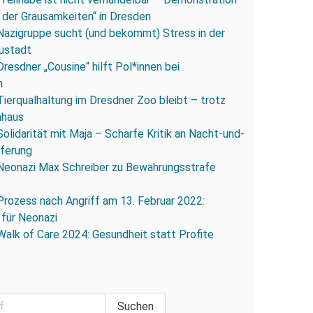
 der Grausamkeiten“ in Dresden
Nazigruppe sucht (und bekommt) Stress in der
ustadt
Dresdner „Cousine“ hilft Pol*innen bei
n
Tierqualhaltung im Dresdner Zoo bleibt – trotz
nhaus
Solidarität mit Maja – Scharfe Kritik an Nacht-und-
eferung
Neonazi Max Schreiber zu Bewährungsstrafe
Prozess nach Angriff am 13. Februar 2022:
 für Neonazi
Walk of Care 2024: Gesundheit statt Profite