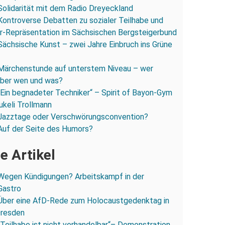
Solidarität mit dem Radio Dreyeckland
Kontroverse Debatten zu sozialer Teilhabe und
r-Repräsentation im Sächsischen Bergsteigerbund
Sächsische Kunst – zwei Jahre Einbruch ins Grüne
Märchenstunde auf unterstem Niveau – wer
 über wen und was?
„Ein begnadeter Techniker“ – Spirit of Bayon-Gym
ukeli Trollmann
Jazztage oder Verschwörungsconvention?
Auf der Seite des Humors?
e Artikel
Wegen Kündigungen? Arbeitskampf in der
Gastro
Über eine AfD-Rede zum Holocaustgedenktag in
Dresden
„Teilhabe ist nicht verhandelbar“– Demonstration