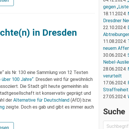
lesen
gegen „Liste
18.11.2024:
Dresdner Ne
22.10.2024:
chte(n) in Dresden
Abtreibunge
11.08.2024:
neuem Affe
30.06.2024:
Nebel-Ausli
28.06.2024:
te“ als Nr. 130 eine Sammlung von 12 Texten
verurteilt
e über 100 Jahre“
. Dresden wird für gewöhnlich
17.06.2024:
ssoziiert. Die Stadt gilt heute gemeinhin als
Straffreiheit
tadtgesellschaft ist konservativ geprägt und
27.05.2024:
ahl der
Alternative für Deutschland
(AfD) bzw.
ing
zeigte. Doch es gab und gibt es immer auch
Suche
lesen