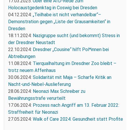
17.03.2025:
Über eine AfD-Rede zum
Holocaustgedenktag in Coswig bei Dresden
04.12.2024:
„Teilhabe ist nicht verhandelbar“–
Demonstration gegen „Liste der Grausamkeiten“ in
Dresden
18.11.2024:
Nazigruppe sucht (und bekommt) Stress in
der Dresdner Neustadt
22.10.2024:
Dresdner „Cousine“ hilft Pol*innen bei
Abtreibungen
11.08.2024:
Tierqualhaltung im Dresdner Zoo bleibt –
trotz neuem Affenhaus
30.06.2024:
Solidarität mit Maja – Scharfe Kritik an
Nacht-und-Nebel-Auslieferung
28.06.2024:
Neonazi Max Schreiber zu
Bewährungsstrafe verurteilt
17.06.2024:
Prozess nach Angriff am 13. Februar 2022:
Straffreiheit für Neonazi
27.05.2024:
Walk of Care 2024: Gesundheit statt Profite