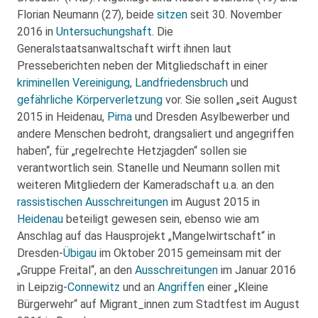
Florian Neumann (27), beide
sitzen
seit 30. November
2016 in
Untersuchungshaft
. Die
Generalstaatsanwaltschaft wirft ihnen laut
Presseberichten neben der Mitgliedschaft in einer
kriminellen Vereinigung
,
Landfriedensbruch
und
gefährliche Körperverletzung
vor. Sie sollen „seit August
2015 in Heidenau,
Pirna
und Dresden Asylbewerber und
andere Menschen bedroht, drangsaliert und angegriffen
haben“, für „regelrechte Hetzjagden“ sollen sie
verantwortlich sein. Stanelle und Neumann sollen mit
weiteren Mitgliedern der Kameradschaft u.a. an den
rassistischen Ausschreitungen
im August 2015 in
Heidenau
beteiligt gewesen sein, ebenso wie am
Anschlag auf das Hausprojekt „Mangelwirtschaft“ in
Dresden-
Übigau
im Oktober 2015 gemeinsam mit der
„Gruppe Freital“, an den
Ausschreitungen
im Januar 2016
in Leipzig-
Connewitz
und an
Angriffen
einer „Kleine
Bürgerwehr“ auf Migrant_innen zum Stadtfest im August