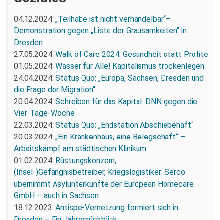
04.12.2024:
„Teilhabe ist nicht verhandelbar“–
Demonstration gegen „Liste der Grausamkeiten“ in
Dresden
27.05.2024:
Walk of Care 2024: Gesundheit statt Profite
01.05.2024:
Wasser für Alle! Kapitalismus trockenlegen
24.04.2024:
Status Quo: „Europa, Sachsen, Dresden und
die Frage der Migration“
20.04.2024:
Schreiben für das Kapital: DNN gegen die
Vier-Tage-Woche
22.03.2024:
Status Quo: „Endstation Abschiebehaft“
20.03.2024:
„Ein Krankenhaus, eine Belegschaft“ –
Arbeitskampf am städtischen Klinikum
01.02.2024:
Rüstungskonzern,
(Insel-)Gefängnisbetreiber, Kriegslogistiker: Serco
übernimmt Asylunterkünfte der European Homecare
GmbH – auch in Sachsen
18.12.2023:
Antispe-Vernetzung formiert sich in
Dresden – Ein Jahresrückblick