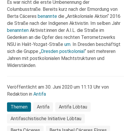
Es war nicht die erste Umbenennung der
Columbusstraße. Bereits kurz nach der Ermordung von
Berta Cáceres
benannte
die „Antikoloniale Aktion“ 2016
die Straße nach der Indigenen Aktivistin. Im selben Jahr
benannten
Aktivist:innen der A.I.L. die Straße im
Gedenken an die Opfer des rechten Terrornetzwerks
NSU in Halit-Yozgat-Straße
um
. In Dresden beschäftigt
sich die Gruppe „
Dresden postkolonial
“ seit mehreren
Jahren mit postkolonialen Machtstrukturen und
Widerständen.
Veröffentlicht am 30. Juni 2020 um 11:13 Uhr von
Redaktion in
Antifa
Themen
Antifa
Antifa Löbtau
Antifaschistische Initiative Löbtau
Berta Cáceres
Berta Isabel Cáceres Flores