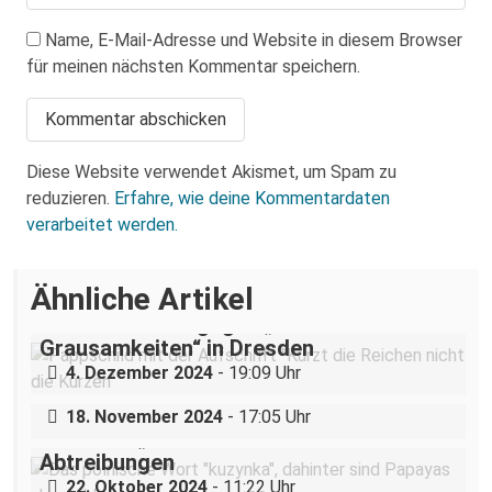
Name, E-Mail-Adresse und Website in diesem Browser
für meinen nächsten Kommentar speichern.
Diese Website verwendet Akismet, um Spam zu
reduzieren.
Erfahre, wie deine Kommentardaten
verarbeitet werden.
Ähnliche Artikel
„Teilhabe ist nicht verhandelbar“–
Demonstration gegen „Liste der
Grausamkeiten“ in Dresden
Nazigruppe sucht (und bekommt) Stress
4. Dezember 2024
- 19:09 Uhr
in der Dresdner Neustadt
18. November 2024
- 17:05 Uhr
Dresdner „Cousine“ hilft Pol*innen bei
Abtreibungen
22. Oktober 2024
- 11:22 Uhr