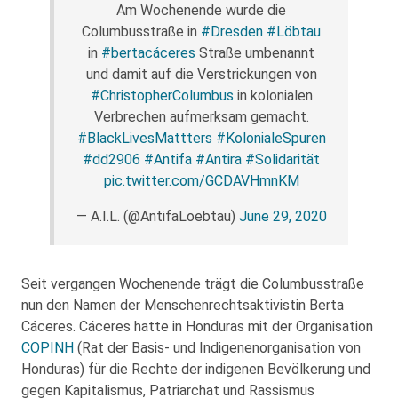
Am Wochenende wurde die
Columbusstraße in
#Dresden
#Löbtau
in
#bertacáceres
Straße umbenannt
und damit auf die Verstrickungen von
#ChristopherColumbus
in kolonialen
Verbrechen aufmerksam gemacht.
#BlackLivesMattters
#KolonialeSpuren
#dd2906
#Antifa
#Antira
#Solidarität
pic.twitter.com/GCDAVHmnKM
— A.I.L. (@AntifaLoebtau)
June 29, 2020
Seit vergangen Wochenende trägt die Columbusstraße
nun den Namen der Menschenrechtsaktivistin Berta
Cáceres. Cáceres hatte in Honduras mit der Organisation
COPINH
(Rat der Basis- und Indigenenorganisation von
Honduras) für die Rechte der indigenen Bevölkerung und
gegen Kapitalismus, Patriarchat und Rassismus