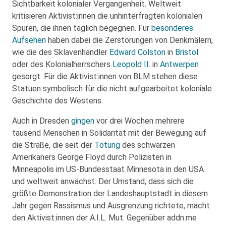
Sichtbarkeit kolonialer Vergangenheit. Weltweit
kritisieren Aktivist:innen die unhinterfragten kolonialen
Spuren, die ihnen täglich begegnen. Für
besonderes
Aufsehen
haben dabei die Zerstörungen von Denkmälern,
wie die des Sklavenhändler
Edward Colston
in
Bristol
oder des Kolonialherrschers
Leopold II.
in
Antwerpen
gesorgt. Für die Aktivist:innen von BLM stehen diese
Statuen symbolisch für die nicht aufgearbeitet koloniale
Geschichte des Westens.
Auch in Dresden
gingen
vor drei Wochen mehrere
tausend Menschen in Solidarität mit der Bewegung auf
die Straße, die seit der
Tötung
des schwarzen
Amerikaners George Floyd durch Polizisten in
Minneapolis im US-Bundesstaat Minnesota in den USA
und weltweit anwächst. Der Umstand, dass sich die
größte Demonstration der Landeshauptstadt in diesem
Jahr gegen Rassismus und Ausgrenzung richtete, macht
den Aktivist:innen der A.I.L. Mut. Gegenüber addn.me