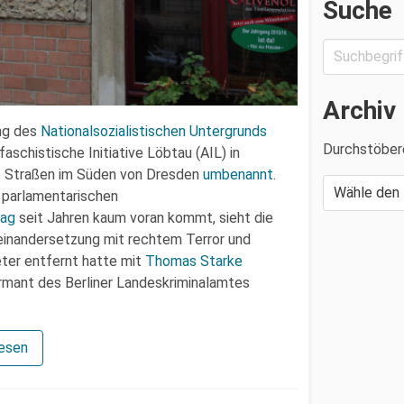
Suche
Archiv
ung des
Nationalsozialistischen Untergrunds
Durchstöber
aschistische Initiative Löbtau (AIL) in
e Straßen im Süden von Dresden
umbenannt
.
s parlamentarischen
tag
seit Jahren kaum voran kommt, sieht die
Auseinandersetzung mit rechtem Terror und
eter entfernt hatte mit
Thomas Starke
ormant des Berliner Landeskriminalamtes
lesen