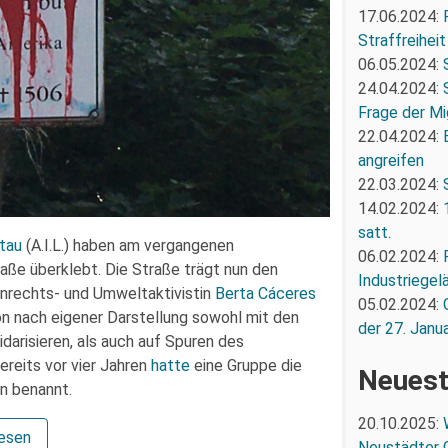
17.06.2024:
Straffreiheit
06.05.2024:
24.04.2024:
Frage der Mi
22.04.2024:
angreifen
22.03.2024:
14.02.2024:
satt.
btau
(A.I.L.) haben am vergangenen
06.02.2024:
ße überklebt. Die Straße trägt nun den
Industriegel
rechts- und Umweltaktivistin
Berta Cáceres
05.02.2024:
ion nach eigener Darstellung sowohl mit den
der 27. Janua
darisieren, als auch auf Spuren des
reits vor vier Jahren
hatte
eine Gruppe die
Neuest
in benannt.
20.10.2025:
lesen
Neustädter 