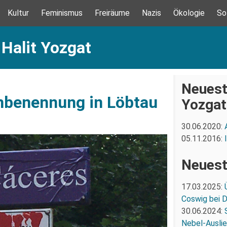
Kultur
Feminismus
Freiräume
Nazis
Ökologie
So
 Halit Yozgat
Neuest
mbenennung in Löbtau
Yozgat
30.06.2020:
05.11.2016:
Neuest
17.03.2025:
Coswig bei 
30.06.2024:
Nebel-Ausli