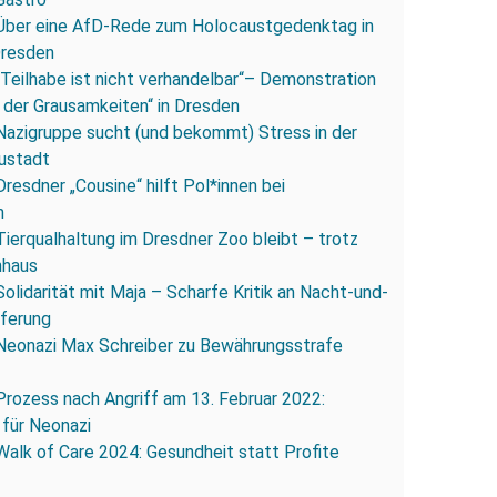
Über eine AfD-Rede zum Holocaustgedenktag in
Dresden
„Teilhabe ist nicht verhandelbar“– Demonstration
 der Grausamkeiten“ in Dresden
Nazigruppe sucht (und bekommt) Stress in der
ustadt
Dresdner „Cousine“ hilft Pol*innen bei
n
Tierqualhaltung im Dresdner Zoo bleibt – trotz
nhaus
Solidarität mit Maja – Scharfe Kritik an Nacht-und-
eferung
Neonazi Max Schreiber zu Bewährungsstrafe
Prozess nach Angriff am 13. Februar 2022:
 für Neonazi
Walk of Care 2024: Gesundheit statt Profite