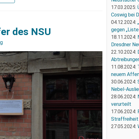
17.03.2025:
Coswig bei 
04.12.2024:
pfer des NSU
gegen „Liste
18.11.2024:
ng
Dresdner Ne
22.10.2024:
Abtreibunge
11.08.2024:
neuem Affe
30.06.2024:
Nebel-Ausli
28.06.2024:
verurteilt
17.06.2024:
Straffreiheit
27.05.2024: