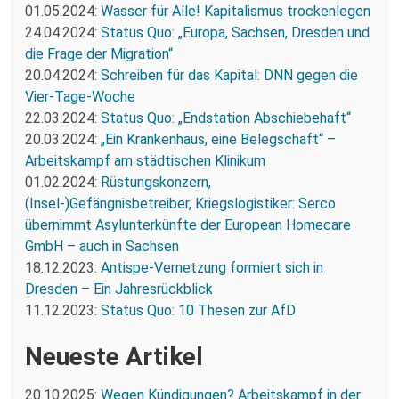
01.05.2024:
Wasser für Alle! Kapitalismus trockenlegen
24.04.2024:
Status Quo: „Europa, Sachsen, Dresden und
die Frage der Migration“
20.04.2024:
Schreiben für das Kapital: DNN gegen die
Vier-Tage-Woche
22.03.2024:
Status Quo: „Endstation Abschiebehaft“
20.03.2024:
„Ein Krankenhaus, eine Belegschaft“ –
Arbeitskampf am städtischen Klinikum
01.02.2024:
Rüstungskonzern,
(Insel-)Gefängnisbetreiber, Kriegslogistiker: Serco
übernimmt Asylunterkünfte der European Homecare
GmbH – auch in Sachsen
18.12.2023:
Antispe-Vernetzung formiert sich in
Dresden – Ein Jahresrückblick
11.12.2023:
Status Quo: 10 Thesen zur AfD
Neueste Artikel
20.10.2025:
Wegen Kündigungen? Arbeitskampf in der