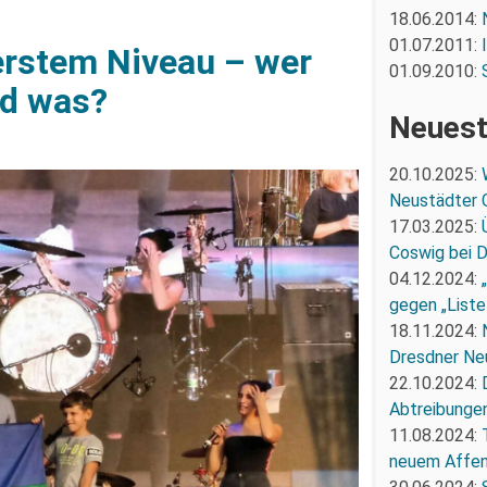
18.06.2014:
01.07.2011:
rstem Niveau – wer
01.09.2010:
nd was?
Neuest
20.10.2025:
Neustädter 
17.03.2025:
Coswig bei 
04.12.2024:
gegen „Liste
18.11.2024:
Dresdner Ne
22.10.2024:
Abtreibunge
11.08.2024:
neuem Affe