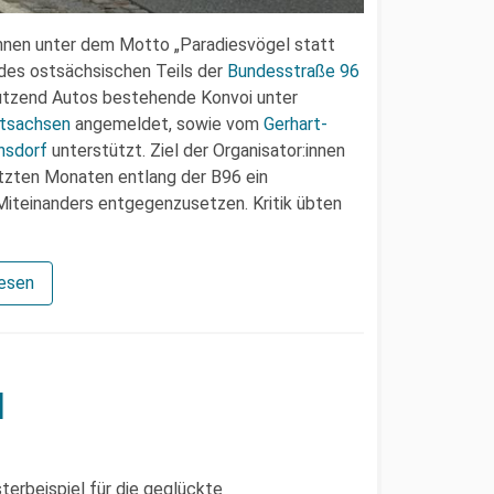
:innen unter dem Motto „Paradiesvögel statt
 des ostsächsischen Teils der
Bundesstraße 96
dutzend Autos bestehende Konvoi unter
tsachsen
angemeldet, sowie vom
Gerhart-
nsdorf
unterstützt. Ziel der Organisator:innen
etzten Monaten entlang der B96 ein
 Miteinanders entgegenzusetzen. Kritik übten
lesen
l
sterbeispiel für die geglückte