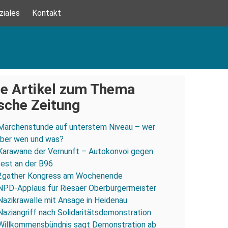
ziales
Kontakt
e Artikel zum Thema
sche Zeitung
Märchenstunde auf unterstem Niveau – wer
 über wen und was?
Karawane der Vernunft – Autokonvoi gegen
est an der B96
2gather Kongress am Wochenende
NPD-Applaus für Riesaer Oberbürgermeister
Nazikrawalle mit Ansage in Heidenau
Naziangriff nach Solidaritätsdemonstration
Willkommensbündnis sagt Demonstration ab