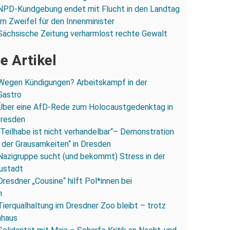
NPD-Kundgebung endet mit Flucht in den Landtag
Im Zweifel für den Innenminister
Sächsische Zeitung verharmlost rechte Gewalt
e Artikel
Wegen Kündigungen? Arbeitskampf in der
Gastro
Über eine AfD-Rede zum Holocaustgedenktag in
Dresden
„Teilhabe ist nicht verhandelbar“– Demonstration
 der Grausamkeiten“ in Dresden
Nazigruppe sucht (und bekommt) Stress in der
ustadt
Dresdner „Cousine“ hilft Pol*innen bei
n
Tierqualhaltung im Dresdner Zoo bleibt – trotz
nhaus