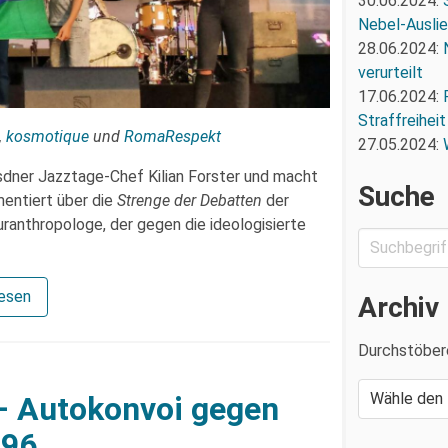
30.06.2024:
Nebel-Ausli
28.06.2024:
verurteilt
17.06.2024:
Straffreiheit
,
kosmotique
und
RomaRespekt
27.05.2024:
dner Jazztage-Chef Kilian Forster und macht
Suche
mentiert über die
Strenge der Debatten
der
uranthropologe, der gegen die ideologisierte
lesen
Archiv
Durchstöber
– Autokonvoi gegen
B96