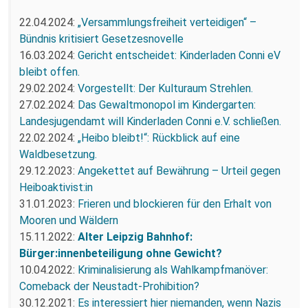
22.04.2024:
„Versammlungsfreiheit verteidigen“ –
Bündnis kritisiert Gesetzesnovelle
16.03.2024:
Gericht entscheidet: Kinderladen Conni eV
bleibt offen.
29.02.2024:
Vorgestellt: Der Kulturaum Strehlen.
27.02.2024:
Das Gewaltmonopol im Kindergarten:
Landesjugendamt will Kinderladen Conni e.V. schließen.
22.02.2024:
„Heibo bleibt!“: Rückblick auf eine
Waldbesetzung.
29.12.2023:
Angekettet auf Bewährung – Urteil gegen
Heiboaktivist:in
31.01.2023:
Frieren und blockieren für den Erhalt von
Mooren und Wäldern
15.11.2022:
Alter Leipzig Bahnhof:
Bürger:innenbeteiligung ohne Gewicht?
10.04.2022:
Kriminalisierung als Wahlkampfmanöver:
Comeback der Neustadt-Prohibition?
30.12.2021:
Es interessiert hier niemanden, wenn Nazis