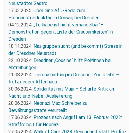
Neustädter Gastro
17.03.2025:
Über eine AfD-Rede zum
Holocaustgedenktag in Coswig bei Dresden
04.12.2024:
„Teilhabe ist nicht verhandelbar“–
Demonstration gegen „Liste der Grausamkeiten“ in
Dresden
18.11.2024:
Nazigruppe sucht (und bekommt) Stress in
der Dresdner Neustadt
22.10.2024:
Dresdner „Cousine“ hilft Pol*innen bei
Abtreibungen
11.08.2024:
Tierqualhaltung im Dresdner Zoo bleibt –
trotz neuem Affenhaus
30.06.2024:
Solidarität mit Maja – Scharfe Kritik an
Nacht-und-Nebel-Auslieferung
28.06.2024:
Neonazi Max Schreiber zu
Bewährungsstrafe verurteilt
17.06.2024:
Prozess nach Angriff am 13. Februar 2022:
Straffreiheit für Neonazi
27.05.2024:
Walk of Care 2024: Gesundheit statt Profite