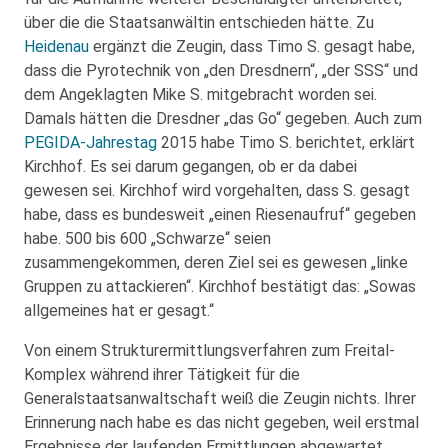
über die die Staatsanwältin entschieden hätte. Zu
Heidenau
ergänzt die Zeugin, dass Timo S. gesagt habe,
dass die Pyrotechnik von „den Dresdnern“, „der SSS“ und
dem Angeklagten Mike S. mitgebracht worden sei.
Damals hätten die Dresdner „das Go“ gegeben. Auch zum
PEGIDA-Jahrestag
2015 habe Timo S. berichtet, erklärt
Kirchhof. Es sei darum gegangen, ob er da dabei
gewesen sei. Kirchhof wird vorgehalten, dass S. gesagt
habe, dass es bundesweit „einen Riesenaufruf“ gegeben
habe. 500 bis 600 „Schwarze“ seien
zusammengekommen, deren Ziel sei es gewesen „linke
Gruppen zu attackieren“. Kirchhof bestätigt das: „Sowas
allgemeines hat er gesagt.“
Von einem Strukturermittlungsverfahren zum Freital-
Komplex während ihrer Tätigkeit für die
Generalstaatsanwaltschaft weiß die Zeugin nichts. Ihrer
Erinnerung nach habe es das nicht gegeben, weil erstmal
Ergebnisse der laufenden Ermittlungen abgewartet