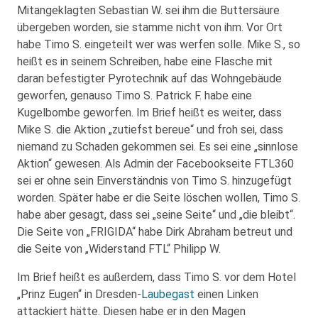
Mitangeklagten Sebastian W. sei ihm die Buttersäure
übergeben worden, sie stamme nicht von ihm. Vor Ort
habe Timo S. eingeteilt wer was werfen solle. Mike S., so
heißt es in seinem Schreiben, habe eine Flasche mit
daran befestigter Pyrotechnik auf das Wohngebäude
geworfen, genauso Timo S. Patrick F. habe eine
Kugelbombe geworfen. Im Brief heißt es weiter, dass
Mike S. die Aktion „zutiefst bereue“ und froh sei, dass
niemand zu Schaden gekommen sei. Es sei eine „sinnlose
Aktion“ gewesen. Als Admin der Facebookseite FTL360
sei er ohne sein Einverständnis von Timo S. hinzugefügt
worden. Später habe er die Seite löschen wollen, Timo S.
habe aber gesagt, dass sei „seine Seite“ und „die bleibt“.
Die Seite von „FRIGIDA“ habe Dirk Abraham betreut und
die Seite von „Widerstand FTL“ Philipp W.
Im Brief heißt es außerdem, dass Timo S. vor dem Hotel
„Prinz Eugen“ in Dresden-
Laubegast
einen Linken
attackiert hätte. Diesen habe er in den Magen