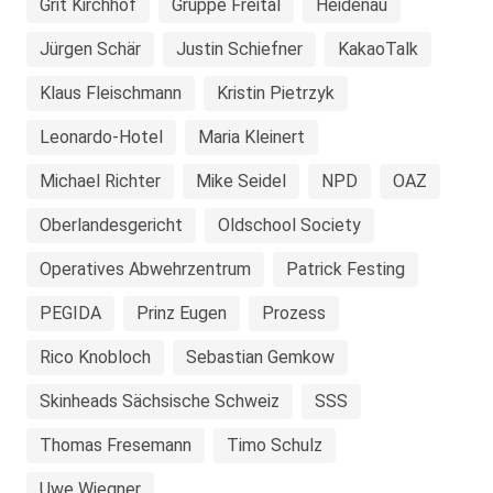
Grit Kirchhof
Gruppe Freital
Heidenau
Jürgen Schär
Justin Schiefner
KakaoTalk
Klaus Fleischmann
Kristin Pietrzyk
Leonardo-Hotel
Maria Kleinert
Michael Richter
Mike Seidel
NPD
OAZ
Oberlandesgericht
Oldschool Society
Operatives Abwehrzentrum
Patrick Festing
PEGIDA
Prinz Eugen
Prozess
Rico Knobloch
Sebastian Gemkow
Skinheads Sächsische Schweiz
SSS
Thomas Fresemann
Timo Schulz
Uwe Wiegner