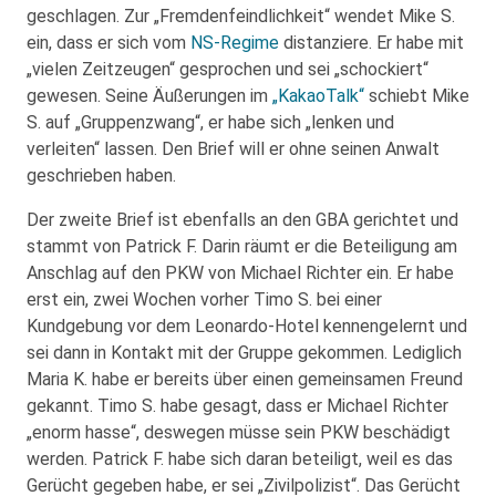
geschlagen. Zur „Fremdenfeindlichkeit“ wendet Mike S.
ein, dass er sich vom
NS-Regime
distanziere. Er habe mit
„vielen Zeitzeugen“ gesprochen und sei „schockiert“
gewesen. Seine Äußerungen im
„KakaoTalk“
schiebt Mike
S. auf „Gruppenzwang“, er habe sich „lenken und
verleiten“ lassen. Den Brief will er ohne seinen Anwalt
geschrieben haben.
Der zweite Brief ist ebenfalls an den GBA gerichtet und
stammt von Patrick F. Darin räumt er die Beteiligung am
Anschlag auf den PKW von Michael Richter ein. Er habe
erst ein, zwei Wochen vorher Timo S. bei einer
Kundgebung vor dem Leonardo-Hotel kennengelernt und
sei dann in Kontakt mit der Gruppe gekommen. Lediglich
Maria K. habe er bereits über einen gemeinsamen Freund
gekannt. Timo S. habe gesagt, dass er Michael Richter
„enorm hasse“, deswegen müsse sein PKW beschädigt
werden. Patrick F. habe sich daran beteiligt, weil es das
Gerücht gegeben habe, er sei „Zivilpolizist“. Das Gerücht