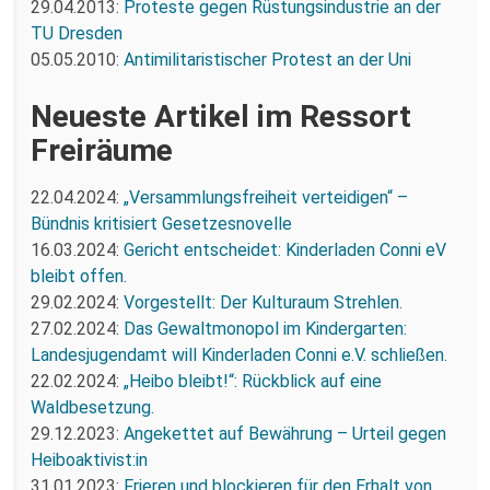
29.04.2013:
Proteste gegen Rüstungsindustrie an der
TU Dresden
05.05.2010:
Antimilitaristischer Protest an der Uni
Neueste Artikel im Ressort
Freiräume
22.04.2024:
„Versammlungsfreiheit verteidigen“ –
Bündnis kritisiert Gesetzesnovelle
16.03.2024:
Gericht entscheidet: Kinderladen Conni eV
bleibt offen.
29.02.2024:
Vorgestellt: Der Kulturaum Strehlen.
27.02.2024:
Das Gewaltmonopol im Kindergarten:
Landesjugendamt will Kinderladen Conni e.V. schließen.
22.02.2024:
„Heibo bleibt!“: Rückblick auf eine
Waldbesetzung.
29.12.2023:
Angekettet auf Bewährung – Urteil gegen
Heiboaktivist:in
31.01.2023:
Frieren und blockieren für den Erhalt von