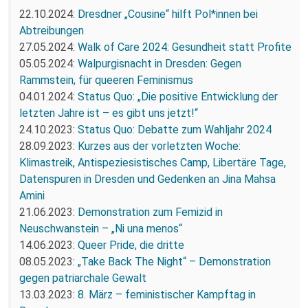
22.10.2024:
Dresdner „Cousine“ hilft Pol*innen bei
Abtreibungen
27.05.2024:
Walk of Care 2024: Gesundheit statt Profite
05.05.2024:
Walpurgisnacht in Dresden: Gegen
Rammstein, für queeren Feminismus
04.01.2024:
Status Quo: „Die positive Entwicklung der
letzten Jahre ist – es gibt uns jetzt!“
24.10.2023:
Status Quo: Debatte zum Wahljahr 2024
28.09.2023:
Kurzes aus der vorletzten Woche:
Klimastreik, Antispeziesistisches Camp, Libertäre Tage,
Datenspuren in Dresden und Gedenken an Jina Mahsa
Amini
21.06.2023:
Demonstration zum Femizid in
Neuschwanstein – „Ni una menos“
14.06.2023:
Queer Pride, die dritte
08.05.2023:
„Take Back The Night“ – Demonstration
gegen patriarchale Gewalt
13.03.2023:
8. März – feministischer Kampftag in