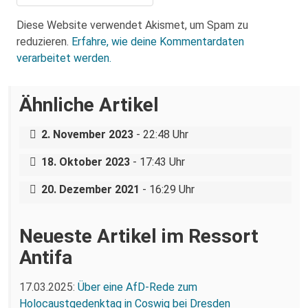
Diese Website verwendet Akismet, um Spam zu
reduzieren.
Erfahre, wie deine Kommentardaten
verarbeitet werden.
Ähnliche Artikel
Antifaschistische Bildungsfahrt: Athen –
Distomo – Thessaloniki
Neues Pirnaer Bündnis bietet AfD die
2. November 2023
- 22:48 Uhr
Stirn
18. Oktober 2023
- 17:43 Uhr
Festnahme bei Protesten in Pirna
20. Dezember 2021
- 16:29 Uhr
Neueste Artikel im Ressort
Antifa
17.03.2025:
Über eine AfD-Rede zum
Holocaustgedenktag in Coswig bei Dresden