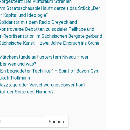
Vorgestellt: Der Kulturaum Strehlen.
Am Staatsschauspiel läuft derzeit das Stück „Der
 Kapital und Ideologie“.
Solidarität mit dem Radio Dreyeckland
Kontroverse Debatten zu sozialer Teilhabe und
r-Repräsentation im Sächsischen Bergsteigerbund
Sächsische Kunst – zwei Jahre Einbruch ins Grüne
Märchenstunde auf unterstem Niveau – wer
 über wen und was?
„Ein begnadeter Techniker“ – Spirit of Bayon-Gym
ukeli Trollmann
Jazztage oder Verschwörungsconvention?
Auf der Seite des Humors?