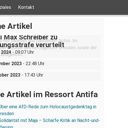
ziales
Kontakt
e Artikel
i Max Schreiber zu
ngsstrafe verurteilt
chistische Bildungsfahrt: Athen
i 2024
- 09:07 Uhr
omo – Thessaloniki
irnaer Bündnis bietet AfD die
ember 2023
- 22:48 Uhr
ober 2023
- 17:43 Uhr
e Artikel im Ressort Antifa
Über eine AfD-Rede zum Holocaustgedenktag in
Dresden
Solidarität mit Maja – Scharfe Kritik an Nacht-und-
eferung