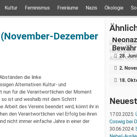
Kultur
Feminismus
Freiräume
Nazis
Ökologie
So
Ähnlich
4 (November-Dezember
Neonaz
Bewähru
Antifas
28. Jun
– Dist
Neues P
2. Nov
Stirn
 Abständen die linke
18. Okt
ssigen Alternativen Kultur- und
st nun für die Verantwortlichen der Moment
Neuest
so ist und weshalb mit dem Schritt
e Arbeit des Vereins beendet wird, könnt ihr in
en den Verantwortlichen viel Erfolg bei ihren
17.03.2025:
d nicht immer einfache Jahre in einer der
Coswig bei 
30.06.2024:
Nebel-Ausli