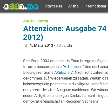
Startseite
Antifa
International
Antifa
|
Kultur
Attenzione: Ausgabe 7
2012)
1. März 2013
- 18:52 Uhr
Seit Ende 2004 erscheint in Pirna in regelmäßigen
Informationsbroschüre
“Attenzione”
des dort ansä
Bildungszentrums
AKuBiZ e.V.
. Nach acht Jahren i
gekommen, auf Wiedersehen zu sagen. Warum das 
keineswegs die politische und zivilgesellschaftlich
der vorerst letzten Ausgabe nachlesen. Wir wünsch
neuen Aufgaben und sagen Danke, für acht lange un
demokratiefeindlichsten Regionen Sachsens.