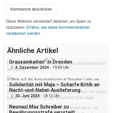
Diese Website verwendet Akismet, um Spam zu
reduzieren.
Erfahre, wie deine Kommentardaten
verarbeitet werden.
Ähnliche Artikel
„Teilhabe ist nicht verhandelbar“–
Demonstration gegen „Liste der
Grausamkeiten“ in Dresden
4. Dezember 2024
- 19:09 Uhr
Solidarität mit Maja – Scharfe Kritik an
Nacht-und-Nebel-Auslieferung
30. Juni 2024
- 18:13 Uhr
Neonazi Max Schreiber zu
Bewährungsstrafe verurteilt