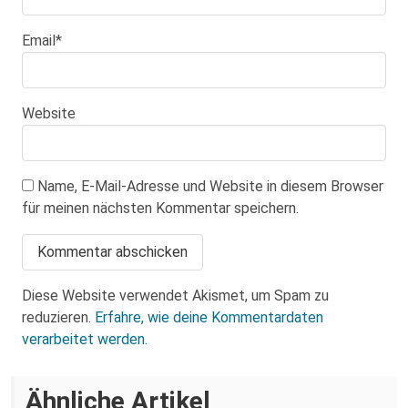
Email
*
Website
Name, E-Mail-Adresse und Website in diesem Browser
für meinen nächsten Kommentar speichern.
Diese Website verwendet Akismet, um Spam zu
reduzieren.
Erfahre, wie deine Kommentardaten
verarbeitet werden.
Über eine AfD-Rede zum
Ähnliche Artikel
Holocaustgedenktag in Coswig bei