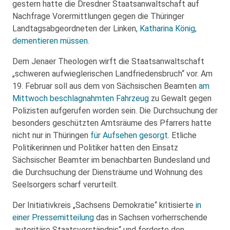
gestern hatte die Dresdner Staatsanwaltschaft auf
Nachfrage Vorermittlungen gegen die Thüringer
Landtagsabgeordneten der Linken,
Katharina König
,
dementieren müssen
.
Dem Jenaer Theologen wirft die Staatsanwaltschaft
„schweren aufwieglerischen Landfriedensbruch“ vor. Am
19. Februar soll aus dem von Sächsischen Beamten
am
Mittwoch beschlagnahmten Fahrzeug
zu Gewalt gegen
Polizisten aufgerufen worden sein. Die Durchsuchung der
besonders geschützten Amtsräume des Pfarrers hatte
nicht nur in Thüringen
für Aufsehen gesorgt
. Etliche
Politikerinnen und Politiker hatten den Einsatz
Sächsischer Beamter im benachbarten Bundesland und
die Durchsuchung der Diensträume und Wohnung des
Seelsorgers scharf verurteilt.
Der Initiativkreis „Sachsens Demokratie“ kritisierte
in
einer Pressemitteilung
das in Sachsen vorherrschende
„autoritäre Staatsverständnis“ und forderte den