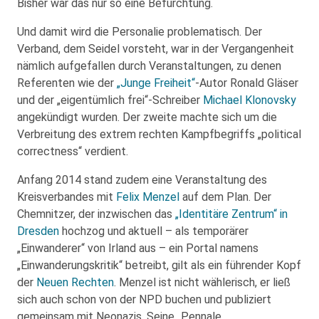
Bisher war das nur so eine Befürchtung.
Und damit wird die Personalie problematisch. Der
Verband, dem Seidel vorsteht, war in der Vergangenheit
nämlich aufgefallen durch Veranstaltungen, zu denen
Referenten wie der
„Junge Freiheit“
-Autor Ronald Gläser
und der „eigentümlich frei“-Schreiber
Michael Klonovsky
angekündigt wurden. Der zweite machte sich um die
Verbreitung des extrem rechten Kampfbegriffs „political
correctness“ verdient.
Anfang 2014 stand zudem eine Veranstaltung des
Kreisverbandes mit
Felix Menzel
auf dem Plan. Der
Chemnitzer, der inzwischen das
„Identitäre Zentrum“ in
Dresden
hochzog und aktuell – als temporärer
„Einwanderer“ von Irland aus – ein Portal namens
„Einwanderungskritik“ betreibt, gilt als ein führender Kopf
der
Neuen Rechten
. Menzel ist nicht wählerisch, er ließ
sich auch schon von der NPD buchen und publiziert
gemeinsam mit Neonazis. Seine „Pennale