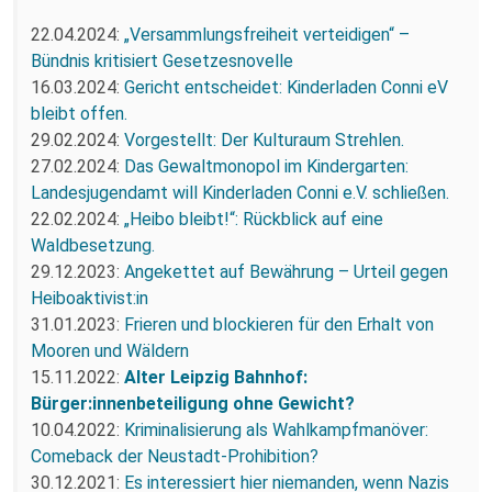
22.04.2024:
„Versammlungsfreiheit verteidigen“ –
Bündnis kritisiert Gesetzesnovelle
16.03.2024:
Gericht entscheidet: Kinderladen Conni eV
bleibt offen.
29.02.2024:
Vorgestellt: Der Kulturaum Strehlen.
27.02.2024:
Das Gewaltmonopol im Kindergarten:
Landesjugendamt will Kinderladen Conni e.V. schließen.
22.02.2024:
„Heibo bleibt!“: Rückblick auf eine
Waldbesetzung.
29.12.2023:
Angekettet auf Bewährung – Urteil gegen
Heiboaktivist:in
31.01.2023:
Frieren und blockieren für den Erhalt von
Mooren und Wäldern
15.11.2022:
Alter Leipzig Bahnhof:
Bürger:innenbeteiligung ohne Gewicht?
10.04.2022:
Kriminalisierung als Wahlkampfmanöver:
Comeback der Neustadt-Prohibition?
30.12.2021:
Es interessiert hier niemanden, wenn Nazis