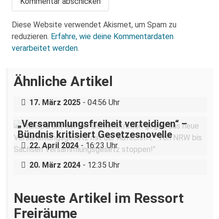
Diese Website verwendet Akismet, um Spam zu
reduzieren.
Erfahre, wie deine Kommentardaten
verarbeitet werden.
Über eine AfD-Rede zum
Ähnliche Artikel
Holocaustgedenktag in Coswig bei
Dresden
17. März 2025
- 04:56 Uhr
„Versammlungsfreiheit verteidigen“ –
Bündnis kritisiert Gesetzesnovelle
„Ein Krankenhaus, eine Belegschaft“ –
22. April 2024
- 16:23 Uhr
Arbeitskampf am städtischen Klinikum
20. März 2024
- 12:35 Uhr
Neueste Artikel im Ressort
Freiräume