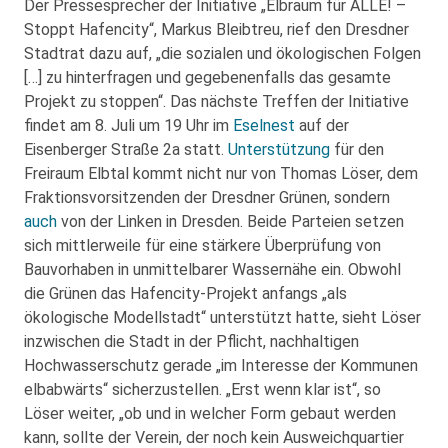
Der Pressesprecher der Initiative „Elbraum für ALLE! –
Stoppt Hafencity“, Markus Bleibtreu, rief den Dresdner
Stadtrat dazu auf, „die sozialen und ökologischen Folgen
[…] zu hinterfragen und gegebenenfalls das gesamte
Projekt zu stoppen“. Das nächste Treffen der Initiative
findet am 8. Juli um 19 Uhr im
Eselnest
auf der
Eisenberger Straße 2a statt.
Unterstützung
für den
Freiraum Elbtal kommt nicht nur von Thomas Löser, dem
Fraktionsvorsitzenden der Dresdner Grünen, sondern
auch
von der Linken in Dresden. Beide Parteien setzen
sich mittlerweile für eine stärkere Überprüfung von
Bauvorhaben in unmittelbarer Wassernähe ein. Obwohl
die Grünen das Hafencity-Projekt anfangs „als
ökologische Modellstadt“ unterstützt hatte, sieht Löser
inzwischen die Stadt in der Pflicht, nachhaltigen
Hochwasserschutz gerade „im Interesse der Kommunen
elbabwärts“ sicherzustellen. „Erst wenn klar ist“, so
Löser weiter, „ob und in welcher Form gebaut werden
kann, sollte der Verein, der noch kein Ausweichquartier