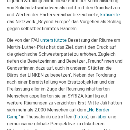
eigenen Stellungnahme diese Form der Kriminalisierung
von Solidaritätsinitiativen als nicht mit den Grundsätzen
und Werten der Partei vereinbar bezeichnete,
kritisierte
das Netzwerk „Beyond Europe“ das Vorgehen als Schlag
gegen selbstbestimmtes Handeln.
Die von der FAU
unterstützte
Besetzung der Räume am
Martin-Luther-Platz hat das Ziel, damit den Druck auf
die griechische Schwesterpartei zu erhöhen. Zugleich
riefen die Besetzerinnen und Besetzer „Freund*innen und
Genoss*innen dazu auf, auch in anderen Städten die
Büros der LINKEN zu besetzen“. Neben der Forderung
nach einer Bereitstellung von Ersatzobjekten und der
Freilassung aller im Zuge der Räumung inhaftierten
Menschen appellierten sie an SYRIZA, künftig auf
weitere Räumungen zu verzichten. Erst Mitte Juli hatten
sich mehr als 2.000 Menschen auf dem
„No Border
Camp“
in Thessaloniki getroffen (
Fotos
), um
über
eine
gemeinsame globale Perspektive zu diskutieren.