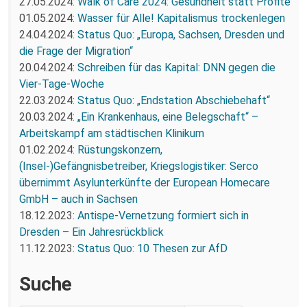
27.05.2024:
Walk of Care 2024: Gesundheit statt Profite
01.05.2024:
Wasser für Alle! Kapitalismus trockenlegen
24.04.2024:
Status Quo: „Europa, Sachsen, Dresden und
die Frage der Migration“
20.04.2024:
Schreiben für das Kapital: DNN gegen die
Vier-Tage-Woche
22.03.2024:
Status Quo: „Endstation Abschiebehaft“
20.03.2024:
„Ein Krankenhaus, eine Belegschaft“ –
Arbeitskampf am städtischen Klinikum
01.02.2024:
Rüstungskonzern,
(Insel-)Gefängnisbetreiber, Kriegslogistiker: Serco
übernimmt Asylunterkünfte der European Homecare
GmbH – auch in Sachsen
18.12.2023:
Antispe-Vernetzung formiert sich in
Dresden – Ein Jahresrückblick
11.12.2023:
Status Quo: 10 Thesen zur AfD
Suche