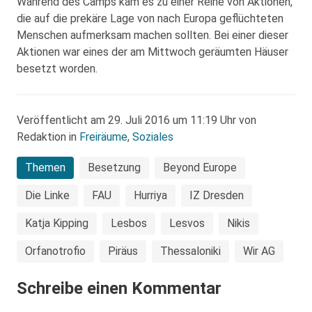
Während des Camps kam es zu einer Reihe von Aktionen,
die auf die prekäre Lage von nach Europa geflüchteten
Menschen aufmerksam machen sollten. Bei einer dieser
Aktionen war eines der am Mittwoch geräumten Häuser
besetzt worden.
Veröffentlicht am 29. Juli 2016 um 11:19 Uhr von
Redaktion in
Freiräume
,
Soziales
Themen
Besetzung
Beyond Europe
Die Linke
FAU
Hurriya
IZ Dresden
Katja Kipping
Lesbos
Lesvos
Nikis
Orfanotrofio
Piräus
Thessaloniki
Wir AG
Schreibe einen Kommentar