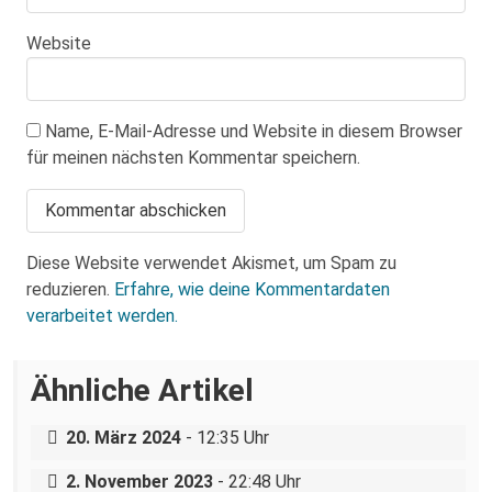
Website
Name, E-Mail-Adresse und Website in diesem Browser
für meinen nächsten Kommentar speichern.
Diese Website verwendet Akismet, um Spam zu
reduzieren.
Erfahre, wie deine Kommentardaten
verarbeitet werden.
Ähnliche Artikel
„Ein Krankenhaus, eine Belegschaft“ –
Arbeitskampf am städtischen Klinikum
Antifaschistische Bildungsfahrt: Athen –
20. März 2024
- 12:35 Uhr
Distomo – Thessaloniki
2. November 2023
- 22:48 Uhr