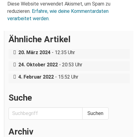
Diese Website verwendet Akismet, um Spam zu
reduzieren.
Erfahre, wie deine Kommentardaten
verarbeitet werden.
Ähnliche Artikel
„Ein Krankenhaus, eine Belegschaft“ –
In der Linken wie auch im Rest der
Arbeitskampf am städtischen Klinikum
Gesellschaft: Umgang mit sexuellem
20. März 2024
- 12:35 Uhr
Missbrauch mangelhaft
Dresden: Demonstration gegen die
24. Oktober 2022
- 20:53 Uhr
Angriffe der türkischen Luftwaffe
4. Februar 2022
- 15:52 Uhr
Suche
Archiv