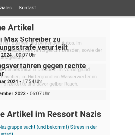
ziales
Kontakt
e Artikel
i Max Schreiber zu
ngsstrafe verurteilt
i 2024
- 09:07 Uhr
ngsverfahren gegen rechte
er
erurteilung einer Klimaaktivistin
uar 2024
- 17:54 Uhr
zten Generation in Dresden
zember 2023
- 06:07 Uhr
e Artikel im Ressort Nazis
Nazigruppe sucht (und bekommt) Stress in der
ustadt