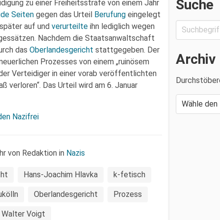
Suche
igung zu einer Freiheitsstrafe von einem Jahr
ide Seiten
gegen das Urteil
Berufung
eingelegt
 später auf und
verurteilte
ihn lediglich wegen
Tagessätzen. Nachdem die Staatsanwaltschaft
urch das
Oberlandesgericht
stattgegeben. Der
Archiv
neuerlichen Prozesses von einem „ruinösem
er Verteidiger in einer vorab veröffentlichten
Durchstöber
 verloren“. Das Urteil wird am 6. Januar
en Nazifrei
hr von Redaktion in
Nazis
ht
Hans-Joachim Hlavka
k-fetisch
kölln
Oberlandesgericht
Prozess
Walter Voigt