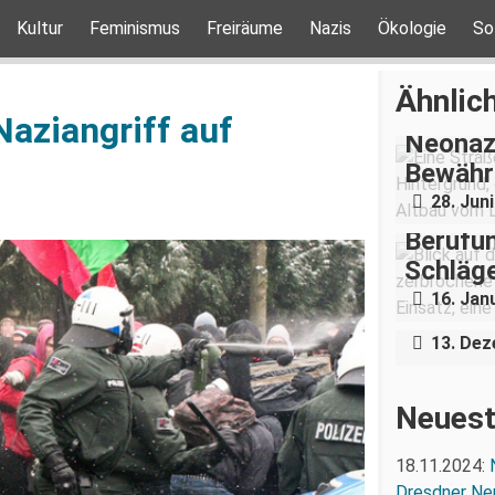
Kultur
Feminismus
Freiräume
Nazis
Ökologie
So
Ähnlich
aziangriff auf
Neonaz
Bewähru
28. Jun
Berufu
Schläg
Erste V
16. Jan
der Let
13. De
Neuest
18.11.2024:
Dresdner Ne