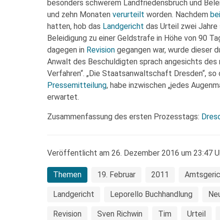
besonders schwerem Landfriedensbruch und Beleid
und zehn Monaten
verurteilt
worden. Nachdem
be
hatten, hob das
Landgericht
das Urteil zwei Jahre
Beleidigung zu einer Geldstrafe in Höhe von 90 
dagegen in
Revision
gegangen war, wurde dieser d
Anwalt des Beschuldigten sprach angesichts des 
Verfahren“. „Die Staatsanwaltschaft Dresden“, so d
Pressemitteilung
, habe inzwischen „jedes Augenmaß
erwartet.
Zusammenfassung des ersten Prozesstags:
Dresd
Veröffentlicht am 26. Dezember 2016 um 23:47 U
Themen
19. Februar
2011
Amtsgeric
Landgericht
Leporello Buchhandlung
Neu
Revision
Sven Richwin
Tim
Urteil