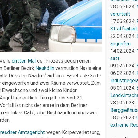
28.06.2024:
verurteilt
17.06.2024:
Straffreiheit
22.04.2024:
angreifen
14.02.2024:
satt.
weile
dritten Mal
der Prozess gegen einen
09.02.2024:
m Berliner Bezirk
Neukölln
vermutlich Nazis eine
06.02.2024:
alle Dresden Nazifrei“ auf ihrer Facebook-Seite
Industriegel
er eingeworfen und zwei Räume verwüstet. Zum
05.01.2024:
i Erwachsene und zwei kleine Kinder
Landwirtscha
ngriff eigentlich Tim galt, der seit 21.
28.09.2023:
rfall ist nicht der erste in dem Berliner
Berggießhüb
 ein linkes Café, eine Buchhandlung und zwei
18.06.2023:
rden.
extreme Re
resdner Amtsgericht
wegen Körperverletzung,