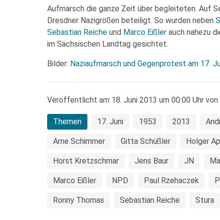
Aufmarsch die ganze Zeit über begleiteten. Auf Se
Dresdner Nazigrößen beteiligt. So wurden neben
S
Sebastian Reiche
und
Marco Eißler
auch nahezu di
im Sächsischen Landtag gesichtet.
Bilder:
Naziaufmarsch und Gegenprotest am 17. Ju
Veröffentlicht am 18. Juni 2013 um 00:00 Uhr von
Themen
17. Juni
1953
2013
And
Arne Schimmer
Gitta Schüßler
Holger Ap
Horst Kretzschmar
Jens Baur
JN
Ma
Marco Eißler
NPD
Paul Rze­haczek
P
Ronny Thomas
Sebastian Reiche
Stura