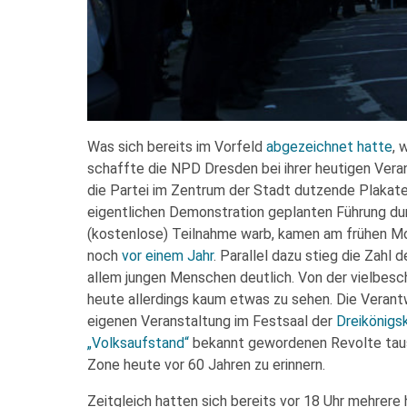
Was sich bereits im Vorfeld
abgezeichnet hatte
, 
schaffte die NPD Dresden bei ihrer heutigen Vera
die Partei im Zentrum der Stadt dutzende Plakate
eigentlichen Demonstration geplanten Führung d
(kostenlose) Teilnahme warb, kamen am frühen Mo
noch
vor einem Jahr
. Parallel dazu stieg die Zahl
allem jungen Menschen deutlich. Von der vielbesc
heute allerdings kaum etwas zu sehen. Die Verantw
eigenen Veranstaltung im Festsaal der
Dreikönigs
„Volksaufstand“
bekannt gewordenen Revolte taus
Zone heute vor 60 Jahren zu erinnern.
Zeitgleich hatten sich bereits vor 18 Uhr mehre