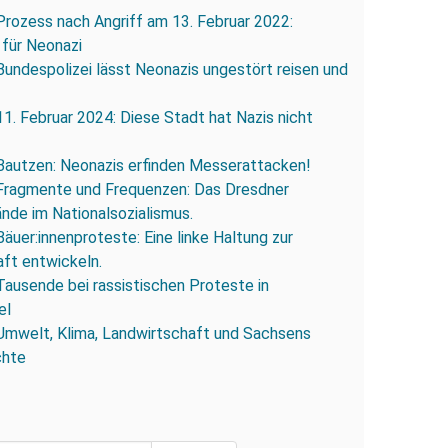
Prozess nach Angriff am 13. Februar 2022:
 für Neonazi
Bundespolizei lässt Neonazis ungestört reisen und
11. Februar 2024: Diese Stadt hat Nazis nicht
Bautzen: Neonazis erfinden Messerattacken!
Fragmente und Frequenzen: Das Dresdner
ände im Nationalsozialismus.
Bäuer:innenproteste: Eine linke Haltung zur
ft entwickeln.
Tausende bei rassistischen Proteste in
el
Umwelt, Klima, Landwirtschaft und Sachsens
chte