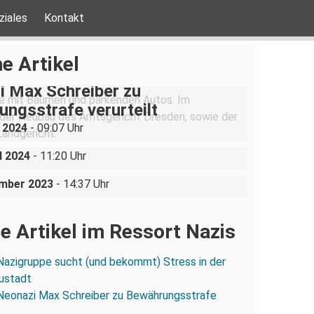
ziales
Kontakt
e Artikel
i Max Schreiber zu
ngsstrafe verurteilt
olizei lässt Neonazis
i 2024
- 09:07 Uhr
rt reisen und angreifen
r PEGIDA-Demo in den Senat
l 2024
- 11:20 Uhr
 Dresden?
ember 2023
- 14:37 Uhr
e Artikel im Ressort Nazis
Nazigruppe sucht (und bekommt) Stress in der
ustadt
Neonazi Max Schreiber zu Bewährungsstrafe