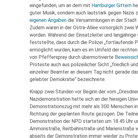
eingefunden, um an dem mit
Hamburger Gittern
he
guter Musik, sondern auch lautstark gegen Nazis z
eigenen Angaben
die Versammlungen in der Stadt
Zudem waren in der Ostra-Allee vorsorglich zwei
worden. Während der Einsatzleiter und langjährig
feststellte, dass durch die Polizei „fortlaufende
ermöglicht wurden, kam es im Umfeld der rechte
von Pfefferspray durch übermotivierte
Beweissic
Proteste auch aus polizeilicher Sicht „friedlich un
einzelner Beamter an diesem Tag nicht gerade da
gelebter Demokratie“ bezeichnete.
Knapp zwei Stunden vor Beginn der vom „Dresdner
Nazidemonstration hatte sich an der hiesigen Uni
Demonstrationszug mit mehr als 300 Menschen in
Richtung der geplanten Route gezogen. Die Teiln
Demonstration der NPD starteten um 18.45 Uhr und
Ammonstraße, Reitbahnstraße und Marienstraße w
abseits der Demonstration immer wieder zu Prot