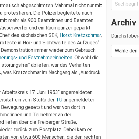
rmetisch abgeschirmten Mahnmal nicht nur mit
u protestieren. Die Polizei begleitete nach
Archiv
 mit mehr als 900 Beamtinnen und Beamten.
 Wasserwerfer und ein Räumpanzer geparkt
e Chef des sächsischen SEK,
Horst Kretzschmar
,
Durchstöber
 Proteste in Hör- und Sichtweite des Aufzuges“
n Demonstration immer wieder zum Gebrauch
herungs- und Festnahmeeinheiten
. Obwohl die
d störungsfrei“ abliefen, war das Verhalten
s, was Kretzschmar im Nachgang als „Ausdruck
 Arbeitskreis 17. Juni 1953“ angemeldeten
versität ein vom StuRa der
TU
angemeldeter
 Bewegung gesetzt und war von dort in
ehmerinnen und Teilnehmer an der
 liefen über die Freiberger Straße,
ieder zurück zum Postplatz. Dabei kam es
esten von etwa 600 Menschen, die den rechten