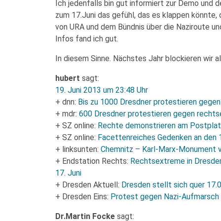
Ich jedenfalls bin gut informiert zur Demo und 
zum 17.Juni das gefühl, das es klappen könnte, 
von URA und dem Bündnis über die Naziroute un
Infos fand ich gut.
In diesem Sinne. Nächstes Jahr blockieren wir al
hubert
sagt:
19. Juni 2013 um 23:48 Uhr
+ dnn:
Bis zu 1000 Dresdner protestieren gege
+ mdr:
600 Dresdner protestieren gegen recht
+ SZ online:
Rechte demonstrieren am Postpla
+ SZ online:
Facettenreiches Gedenken an den 1
+ linksunten:
Chemnitz – Karl-Marx-Monument ve
+ Endstation Rechts:
Rechtsextreme in Dresde
17. Juni
+ Dresden Aktuell:
Dresden stellt sich quer 17.
+ Dresden Eins:
Protest gegen Nazi-Aufmarsch
Dr.Martin Focke
sagt: