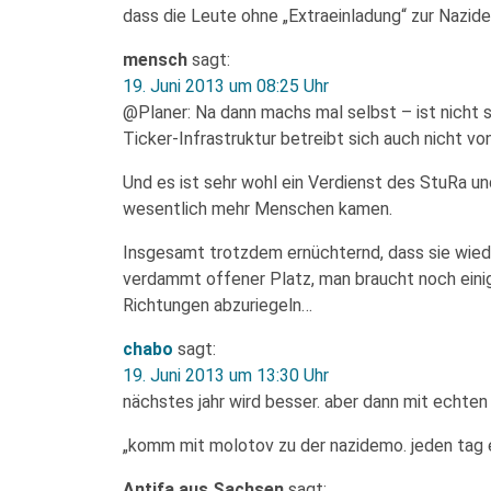
dass die Leute ohne „Extraeinladung“ zur Nazid
mensch
sagt:
19. Juni 2013 um 08:25 Uhr
@Planer: Na dann machs mal selbst – ist nicht s
Ticker-Infrastruktur betreibt sich auch nicht vo
Und es ist sehr wohl ein Verdienst des StuRa und
wesentlich mehr Menschen kamen.
Insgesamt trotzdem ernüchternd, dass sie wiede
verdammt offener Platz, man braucht noch eini
Richtungen abzuriegeln…
chabo
sagt:
19. Juni 2013 um 13:30 Uhr
nächstes jahr wird besser. aber dann mit echten
„komm mit molotov zu der nazidemo. jeden tag e
Antifa aus Sachsen
sagt: