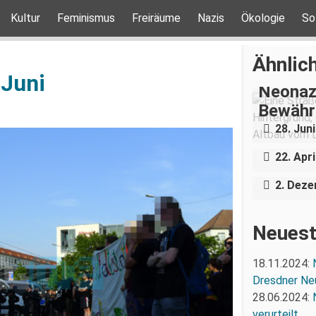
Kultur
Feminismus
Freiräume
Nazis
Ökologie
So
Ähnlich
 Juni
Neonaz
Bewähru
Bundesp
28. Jun
ungestö
Von de
22. Apri
der TU
2. Dez
Neuest
18.11.2024:
Dresdner Ne
28.06.2024:
verurteilt