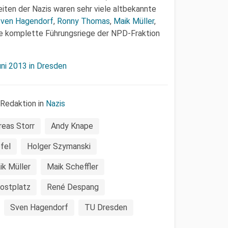
iten der Nazis waren sehr viele altbekannte
ven Hagendorf
,
Ronny Thomas
,
Maik Müller
,
e komplette Führungsriege der NPD-Fraktion
ni 2013 in Dresden
 Redaktion in
Nazis
reas Storr
Andy Knape
fel
Holger Szymanski
ik Müller
Maik Scheff­ler
ostplatz
René Despang
Sven Hagendorf
TU Dresden