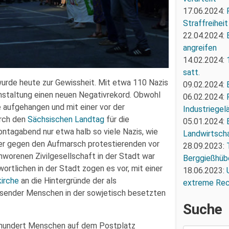
17.06.2024:
Straffreiheit
22.04.2024:
angreifen
14.02.2024:
satt.
wurde heute zur Gewissheit. Mit etwa 110 Nazis
09.02.2024:
nstaltung einen neuen Negativrekord. Obwohl
06.02.2024:
 aufgehangen und mit einer vor der
Industriegel
urch den
Sächsischen Landtag
für die
05.01.2024:
ntagabend nur etwa halb so viele Nazis, wie
Landwirtscha
 der gegen den Aufmarsch protestierenden vor
28.09.2023:
hworenen Zivilgesellschaft in der Stadt war
Berggießhüb
ortlichen in der Stadt zogen es vor, mit einer
18.06.2023:
kirche
an die Hintergründe der als
extreme Re
ender Menschen in der sowjetisch besetzten
Suche
re hundert Menschen auf dem Postplatz