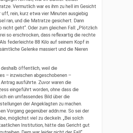
ratze. Vermutlich war es ihm zu hell im Gesicht
uff, rein, kurz etwa vier Minuten ausgiebig
sel ran, und die Matratze gesichert. Dann
o nicht geht“. Oder zum gleichen Fall: „Plötzlich
rei so erschrocken, dass reflexartig die rechte
ls federleichte 88 Kilo auf seinem Kopf in
sämtliche Gelenke massiert und die Nieren
deshalb öffentlich, weil die
ines – inzwischen abgeschobenen –
 Antrag ausführte. Zuvor waren die
zess eingeführt worden, ohne dass die
ich ein umfassendes Bild über die
nstellungen der Angeklagten zu machen.
sen Vorgang gegenüber addn.me. So sei der
e, möglichst viel zu deckeln. „Bei solch
atlichen Institution, hätte das Gericht gut
utreiben. Dem war leider nicht der Fall“,