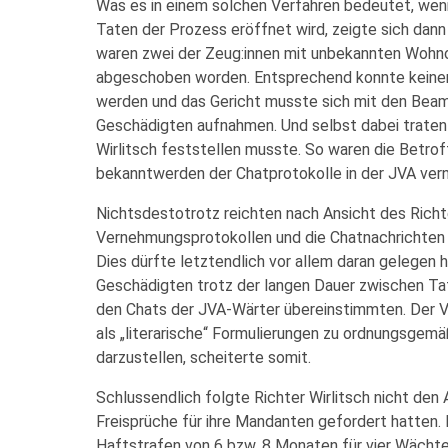
Was es in einem solchen Verfahren bedeutet, wen
Taten der Prozess eröffnet wird, zeigte sich dan
waren zwei der Zeug:innen mit unbekannten Wohnor
abgeschoben worden. Entsprechend konnte keiner
werden und das Gericht musste sich mit den Beam
Geschädigten aufnahmen. Und selbst dabei traten 
Wirlitsch feststellen musste. So waren die Betroff
bekanntwerden der Chatprotokolle in der JVA v
Nichtsdestotrotz reichten nach Ansicht des Richt
Vernehmungsprotokollen und die Chatnachrichten f
Dies dürfte letztendlich vor allem daran gelegen 
Geschädigten trotz der langen Dauer zwischen Ta
den Chats der JVA-Wärter übereinstimmten. Der Ve
als „literarische“ Formulierungen zu ordnungsgem
darzustellen, scheiterte somit.
Schlussendlich folgte Richter Wirlitsch nicht den A
Freisprüche für ihre Mandanten gefordert hatten.
Haftstrafen von 6 bzw. 8 Monaten für vier Wächter