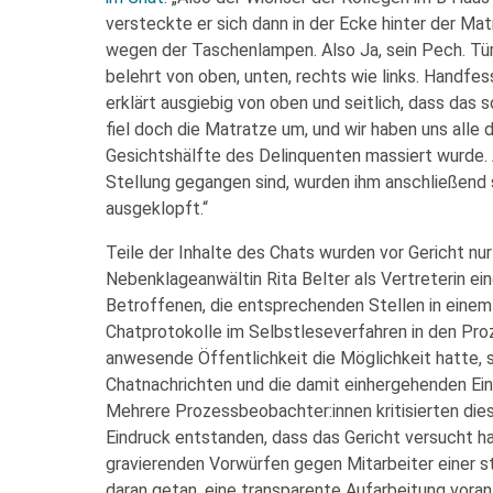
versteckte er sich dann in der Ecke hinter der Mat
wegen der Taschenlampen. Also Ja, sein Pech. Tür 
belehrt von oben, unten, rechts wie links. Handfes
erklärt ausgiebig von oben und seitlich, dass das s
fiel doch die Matratze um, und wir haben uns alle d
Gesichtshälfte des Delinquenten massiert wurde. A
Stellung gegangen sind, wurden ihm anschließend 
ausgeklopft.“
Teile der Inhalte des Chats wurden vor Gericht nur 
Nebenklageanwältin Rita Belter als Vertreterin e
Betroffenen, die entsprechenden Stellen in einem
Chatprotokolle im Selbstleseverfahren in den Pro
anwesende Öffentlichkeit die Möglichkeit hatte, s
Chatnachrichten und die damit einhergehenden Ei
Mehrere Prozessbeobachter:innen kritisierten die
Eindruck entstanden, dass das Gericht versucht hab
gravierenden Vorwürfen gegen Mitarbeiter einer sta
daran getan, eine transparente Aufarbeitung voranz