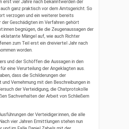
n erst vier Jahre nach bekanntwerden der
n auch ganz praktisch vor dem Amtsgericht. So
t verzogen und ein weiterer bereits
 der Geschädigten im Verfahren gehört
t:innen begnügen, die die Zeugenaussagen der
eklatante Mängel auf, wie auch Richter
enen zum Teil erst ein dreiviertel Jahr nach
ernommen worden.
ers und der Schöffen die Aussagen in den
ür eine Verurteilung der Angeklagten aus.
haben, dass die Schilderungen der
t und Vernehmung mit den Beschreibungen in
rsuch der Verteidigung, die Chatprotokolle
äßen Sachverhalten der Arbeit von Schließern
usführungen der Verteidiger:innen, die alle
 Nach vier Jahren Ermittlungen stehen nun
 und im Falle Daniel Zabels mit der