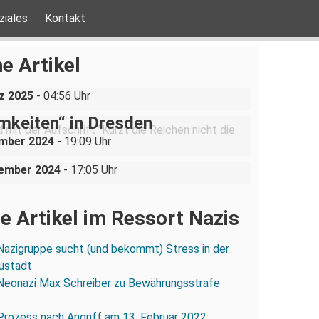
ziales
Kontakt
ine AfD-Rede zum
ustgedenktag in Coswig bei
e Artikel
n
be ist nicht verhandelbar“–
z 2025
- 04:56 Uhr
ration gegen „Liste der
mkeiten“ in Dresden
uppe sucht (und bekommt)
ember 2024
- 19:09 Uhr
in der Dresdner Neustadt
vember 2024
- 17:05 Uhr
e Artikel im Ressort Nazis
Nazigruppe sucht (und bekommt) Stress in der
ustadt
Neonazi Max Schreiber zu Bewährungsstrafe
Prozess nach Angriff am 13. Februar 2022: