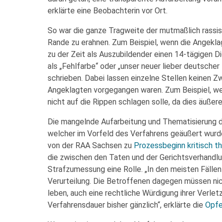
erklärte eine Beobachterin vor Ort.
So war die ganze Tragweite der mutmaßlich rassi
Rande zu erahnen. Zum Beispiel, wenn die Angekl
zu der Zeit als Auszubildender einen 14-tägigen D
als „Fehlfarbe“ oder „unser neuer lieber deutsche
schrieben. Dabei lassen einzelne Stellen keinen Zw
Angeklagten vorgegangen waren. Zum Beispiel, wen
nicht auf die Rippen schlagen solle, da dies äußer
Die mangelnde Aufarbeitung und Thematisierung der
welcher im Vorfeld des Verfahrens geäußert wurd
von der RAA Sachsen zu
Prozessbeginn kritisch t
die zwischen den Taten und der Gerichtsverhandlun
Strafzumessung eine Rolle. „In den meisten Fällen
Verurteilung. Die Betroffenen dagegen müssen nic
leben, auch eine rechtliche Würdigung ihrer Verle
Verfahrensdauer bisher gänzlich“, erklärte die
Opfe