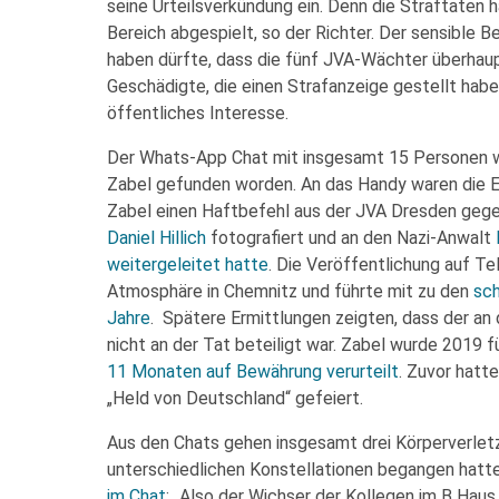
seine Urteilsverkündung ein. Denn die Straftaten 
Bereich abgespielt, so der Richter. Der sensible B
haben dürfte, dass die fünf JVA-Wächter überhau
Geschädigte, die einen Strafanzeige gestellt haben
öffentliches Interesse.
Der Whats-App Chat mit insgesamt 15 Personen w
Zabel gefunden worden. An das Handy waren die Erm
Zabel einen Haftbefehl aus der JVA Dresden gege
Daniel Hillich
fotografiert und an den Nazi-Anwalt
weitergeleitet hatte
. Die Veröffentlichung auf Te
Atmosphäre in Chemnitz und führte mit zu den
sch
Jahre
. Spätere Ermittlungen zeigten, dass der a
nicht an der Tat beteiligt war. Zabel wurde 2019 
11 Monaten auf Bewährung verurteilt
. Zuvor hatt
„Held von Deutschland“ gefeiert.
Aus den Chats gehen insgesamt drei Körperverletz
unterschiedlichen Konstellationen begangen hatt
im Chat
: „Also der Wichser der Kollegen im B Haus 