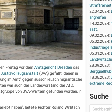
Straffreiheit
22.04.2024:
angreifen
14.02.2024:
satt.
09.02.2024:
06.02.2024:
Industriegel
05.01.2024:
Landwirtscha
28.09.2023:
en Freitag vor dem
Amtsgericht Dresden
das
Berggießhüb
Justizvollzugsanstalt
(JVA) gefällt, denen in
18.06.2023:
ung im Amt“ gegen ausschließlich migrantische
extreme Re
ten war auch der Landesvorstand der AfD,
atgruppe von JVA-Wärtern gefunden worden, in
Suche
erlebt haben“, leitete Richter Roland Wirlitsch