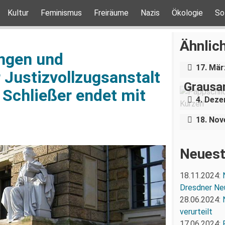
Kultur
Feminismus
Freiräume
Nazis
Ökologie
So
Über e
Holoca
Ähnlich
Dresde
ngen und
„Teilha
17. Mär
Demonst
Justizvollzugsanstalt
Grausa
Schließer endet mit
Nazigr
4. Dez
Stress 
18. No
Neuest
18.11.2024:
Dresdner Ne
28.06.2024:
verurteilt
17.06.2024: