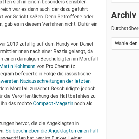
hätten sich in einem besonders sensiblen
ereich war es dann auch, der dazu geführt
Archiv
pt vor Gericht saßen. Denn Betroffene oder
, gab es in diesem Verfahren nicht. Dafür ein
Durchstöber
ar 2019 zufällig auf dem Handy von Daniel
ittler:innen nach einer Razzia gelangt, da
n einen damaligen Beschuldigten im Mordfall
Martin Kohlmann
von Pro Chemnitz
legram befeuerte in Folge die rassistische
wersten Naziausschreitungen der letzten
n dem Mordfall zunächst Beschuldigte jedoch
für die Veröffentlichung des Haftbefehles zu
e ihn das rechte
Compact-Magazin
noch als
ungen hervor, die die Angeklagten in
en.
So beschrieben die Angeklagten einen Fall
angegriffen hat, war im Bunker. Leider