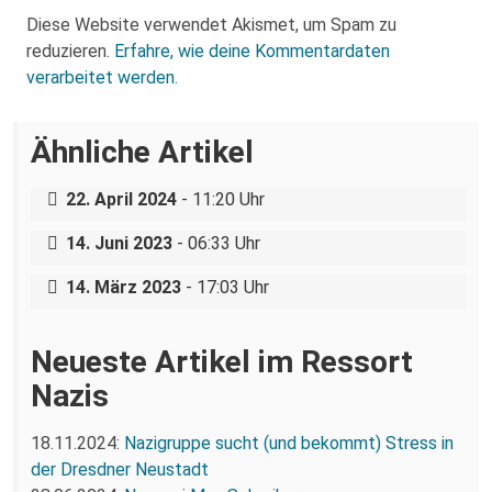
Diese Website verwendet Akismet, um Spam zu
reduzieren.
Erfahre, wie deine Kommentardaten
verarbeitet werden.
Ähnliche Artikel
Bundespolizei lässt Neonazis ungestört
reisen und angreifen
22. April 2024
- 11:20 Uhr
Queer Pride, die dritte
14. Juni 2023
- 06:33 Uhr
Rassistischer Übergriff in Straßenbahn
14. März 2023
- 17:03 Uhr
Neueste Artikel im Ressort
Nazis
18.11.2024:
Nazigruppe sucht (und bekommt) Stress in
der Dresdner Neustadt