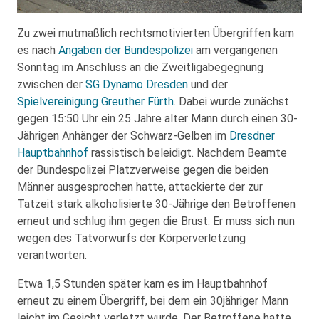
Zu zwei mutmaßlich rechtsmotivierten Übergriffen kam
es nach
Angaben der Bundespolizei
am vergangenen
Sonntag im Anschluss an die Zweitligabegegnung
zwischen der
SG Dynamo Dresden
und der
Spielvereinigung Greuther Fürth
. Dabei wurde zunächst
gegen 15:50 Uhr ein 25 Jahre alter Mann durch einen 30-
Jährigen Anhänger der Schwarz-Gelben im
Dresdner
Hauptbahnhof
rassistisch beleidigt. Nachdem Beamte
der Bundespolizei Platzverweise gegen die beiden
Männer ausgesprochen hatte, attackierte der zur
Tatzeit stark alkoholisierte 30-Jährige den Betroffenen
erneut und schlug ihm gegen die Brust. Er muss sich nun
wegen des Tatvorwurfs der Körperverletzung
verantworten.
Etwa 1,5 Stunden später kam es im Hauptbahnhof
erneut zu einem Übergriff, bei dem ein 30jähriger Mann
leicht im Gesicht verletzt wurde. Der Betroffene hatte